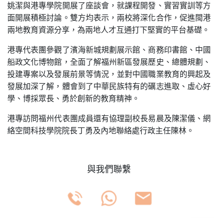
姚潔與港專學院開展了座談會，就課程開發、實習實訓等方
面開展積極討論。雙方均表示，兩校將深化合作，促進閩港
兩地教育資源分享，為兩地人才互通打下堅實的平台基礎。
港專代表團參觀了濱海新城規劃展示館、商務印書館、中國
船政文化博物館，全面了解福州新區發展歷史、總體規劃、
投建專案以及發展前景等情況，並對中國職業教育的興起及
發展加深了解，體會到了中華民族特有的礪志進取、虛心好
學、博採眾長、勇於創新的教育精神。
港專訪問福州代表團成員還有協理副校長易晨及陳潔儀、網
絡空間科技學院院長丁勇及內地聯絡處行政主任陳林。
與我們聯繫