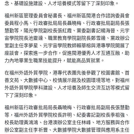
念、基礎設施建設、人才培養模式等留下了深刻印象。
福州新區管理委員會秘書長、福州新區閩港合作諮詢委員會
委員程小馬、行政審批局局長聶曉梅、行政審批局副局長張
慧勤等，陽光學院副校長張紅霞、黨委副書記楊海晉、元宇
宙學院院長池靈達、職業教育學院副院長鄭雪邊、黨政辦公
室副主任李夢星、元宇宙學院教師賴華榕與港專學院開展了
座談會，探索進一步合作，促進閩港優秀人才互通互融，助
力內地畢業生職業技能提升，賦能高品質就業。
在福州外語外貿學院，港專代表團先後參觀了校圖書館、首
善文苑、大數據中心、校情展示館及校園環境等地，對福州
外語外貿學院學科建設、人才培養及師生交流互訪等模式留
下了深刻印象。
福州新區行政審批局局長聶曉梅、行政審批局副局長張慧勤
等，福州外語外貿學院校長許明、紀委書記副校長季祖強、
校長助理黃鴻鴻、台港澳辦公室主任林峰、地方服務與合作
辦公室副主任李祈豐、大數據學院大數據管理與應用系主任