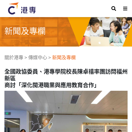
新聞及專欄
關於港專
>
傳媒中心
>
新聞及專欄
全國政協委員、港專學院校長陳卓禧率團訪問福州
新區
商討「深化閩港職業與應用教育合作」