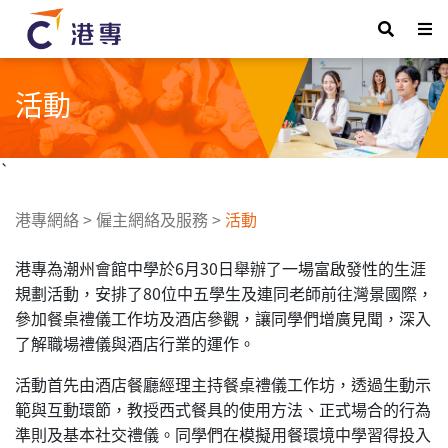
活動
`
港專網絡
>
僱主網絡及服務
>
活動
港專為潮州會館中學於6月30日舉辦了一場富啟發性的生涯
規劃活動，安排了80位中五學生及連同老師前往灣景國際，
參加餐桌禮儀工作坊及酒店參觀，讓同學們增廣見聞，深入
了解職場禮儀與酒店行業的運作。
活動首先由酒店餐廳經理主持餐桌禮儀工作坊，透過生動示
範與互動環節，教授西式餐具的使用方法、正式場合的行為
準則及基本社交禮儀。同學們在模擬用餐環境中學習得投入