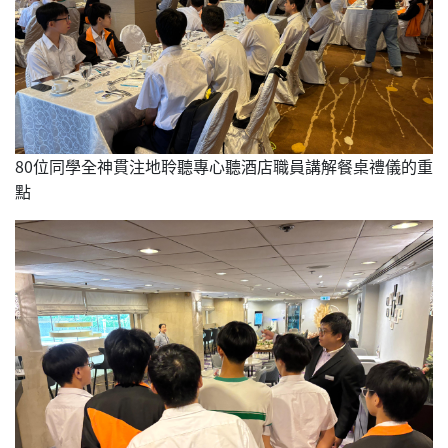
80位同學全神貫注地聆聽專心聽酒店職員講解餐桌禮儀的重
點