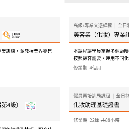
高級/專業文憑課程
|
全日
美容業（化妝）專業
專業訓練，並教授業界零售
本課程讓學員掌握多個範疇
按照顧客需要，運用不同化妝
修業期
4個月
僱員再培訓局課程
|
全日
構第4級）
化妝助理基礎證書
修業期
22節 共88小時