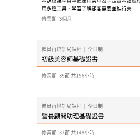
本課程讓學員掌握運用美甲及手足基本護理
用多種工具，學習了解顧客需要並進行美...
修業期
3個月
僱員再培訓局課程
|
全日制
初級美容師基礎證書
修業期
39節 共156小時
僱員再培訓局課程
|
全日制
營養顧問助理基礎證書
修業期
37節 共148小時