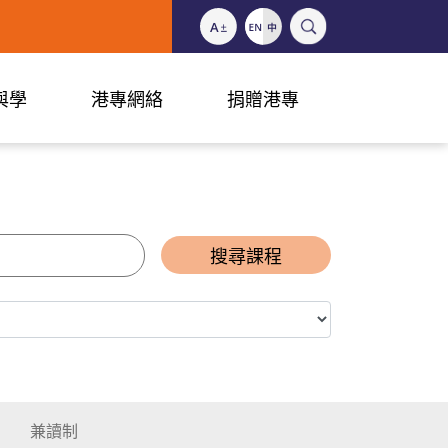
與學
港專網絡
捐贈港專
搜尋課程
兼讀制