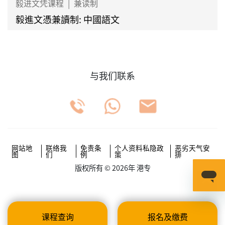
毅进文凭课程
|
兼读制
毅進文憑兼讀制: 中國語文
与我们联系
网站地
联络我
免责条
个人资料私隐政
恶劣天气安
图
们
例
策
排
版权所有 © 2026年 港专
课程查询
报名及缴费