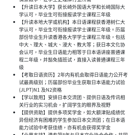
【升读日本大学】获长崎外国语大学和长崎国际大
学认可，毕业生可衔接报读学士课程三年级
【升读本地大学或机构】本日语课程获香港树仁大
学认可，毕业生可衔接报读学士课程三年级。历届
部份毕业生升读香港各大学学士课程三年级，包括
中大、理大、城大、浸大、教大等；获日本文化协
会认可，毕业生日语能力相等于日本语讲座普通课
程二年级，并豁免插班试，直接入读普通课程三年
级
【考取日语资历】2年内有机会取得日语能力公开考
试最高级别；历届部份毕业生获取日本语能力试验
(JLPT)N1 及N2资格
【学以致用】安排日本交流团、提供日语及传讯相
关行业的实习机会，扩阔学生的眼界及视野
【提供资助】提供多项奖学金，如大额津贴成绩优
异但经济有困难的学生参加日本交流团；在日本语
能力试验中考获佳绩，亦有机会获得奖学金
【业界支持】港专第8年与日本文化协会合作，共同