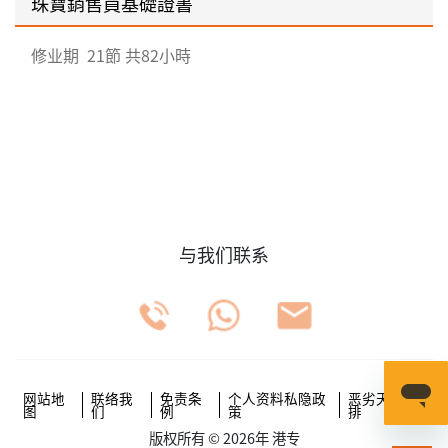
珠寶銷售員基礎證書
修业期
21節 共82小時
与我们联系
网站地
联络我
免责条
个人资料私隐政
恶劣天气安
图
们
例
策
排
版权所有 © 2026年 港专