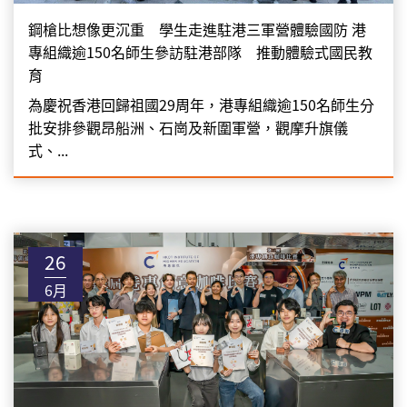
鋼槍比想像更沉重 學生走進駐港三軍營體驗國防 港
專組織逾150名師生參訪駐港部隊 推動體驗式國民教
育
為慶祝香港回歸祖國29周年，港專組織逾150名師生分
批安排參觀昂船洲、石崗及新圍軍營，觀摩升旗儀
式、...
26
6月