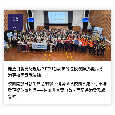
08
7月
開放日變反恐現場？PTU首次高等院校模擬恐襲危機
港專校園實戰演練
校園開放日發生惡意襲擊，傷者倒臥校園各處，停車場
發現疑似爆炸品——這並非真實事故，而是香港警務處
警察...