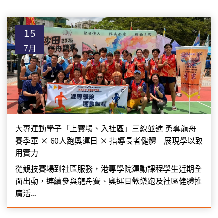
15
7月
大專運動學子「上賽場、入社區」三線並進 勇奪龍舟
賽季軍 × 60人跑奧運日 × 指導長者健體 展現學以致
用實力
從競技賽場到社區服務，港專學院運動課程學生近期全
面出動，連續參與龍舟賽、奧運日歡樂跑及社區健體推
廣活...