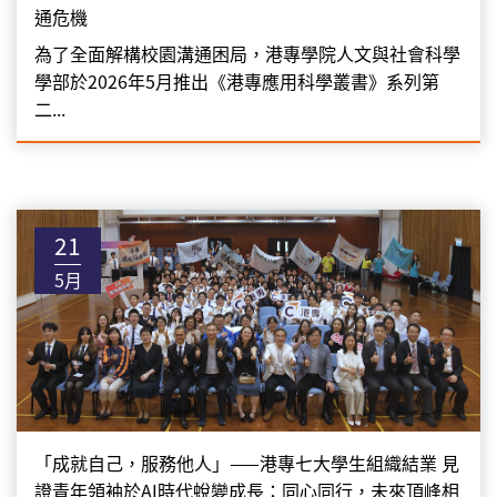
通危機
為了全面解構校園溝通困局，港專學院人文與社會科學
學部於2026年5月推出《港專應用科學叢書》系列第
二...
21
5月
「成就自己，服務他人」——港專七大學生組織結業 見
證青年領袖於AI時代蛻變成長：同心同行，未來頂峰相