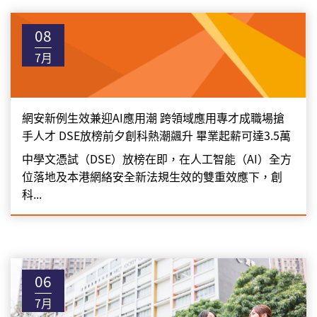
08
7月
網安新例生效兼迎AI應用潮 跨領域應用專才成職場搶
手人才 DSE放榜前夕創科熱潮飊升 畢業起薪可達3.5萬
中學文憑試（DSE）放榜在即，在人工智能（AI）全方
位落地及本港網絡安全新法規生效的雙重效應下，創
科...
06
7月