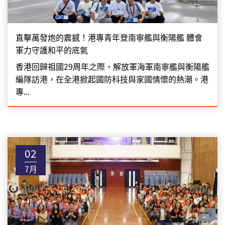
直擊萬發炮的震撼！港專青年登南寧艦與衡陽艦 體會
軍力守護和平的底氣
香港回歸祖國29周年之際，解放軍海軍南寧艦與衡陽艦
編隊訪港，在全港掀起國防科技與家國情懷的熱潮。港
專...
02
7月