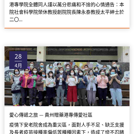
港專學院全體同人謹以萬分悲痛和不捨的心情通告：本
院社會科學院榮休教授創院院長陳永泰教授太平紳士於
二〇...
28
4月
愛心傳遞之旅 — 貴州贈藥港專傳愛社區
疫情下安老院舍成為重災區，面對人手不足、缺乏支援
及長者疫苗接種率偏低等種種因素下，造成了慘不忍睹