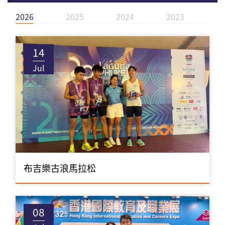
2026
2025
2024
2023
2
14
Jul
布吉樂古浪馬拉松
08