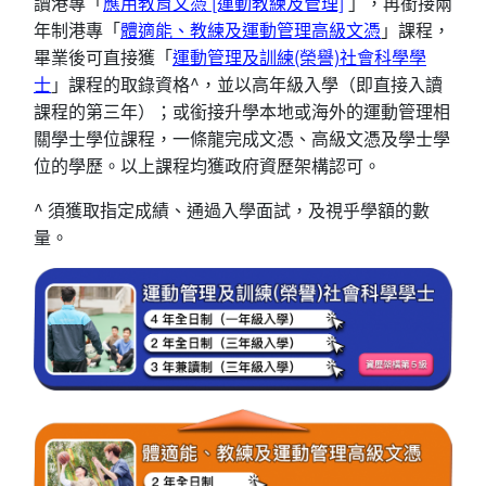
讀港專「
應用教育文憑 [運動教練及管理]
」，再銜接兩
年制港專「
體適能、教練及運動管理高級文憑
」課程，
畢業後可直接獲「
運動管理及訓練(榮譽)社會科學學
士
」課程的取錄資格^，
並以高年級入學（即直接入讀
課程的第三年）；或
銜接
升學
本地或海外的
運動
管理相
關
學士學位課程
，一條龍完成文憑、高級文憑及學士學
位的學歷。以上課程均獲政府資歷架構認可。
^ 須獲取指定成績、通過入學面試，及視乎學額的數
量。