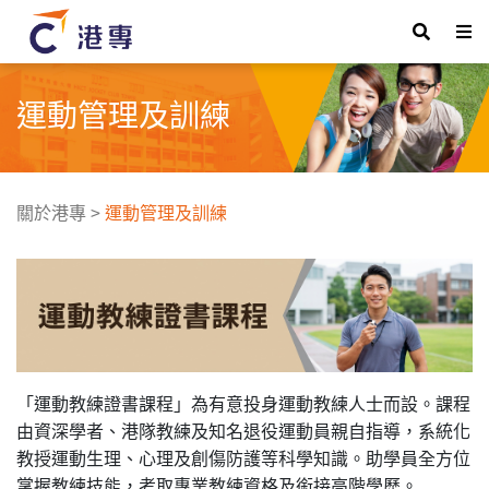
運動管理及訓練
關於港專
>
運動管理及訓練
「運動教練證書課程」為有意投身運動教練人士而設。課程
由資深學者、港隊教練及知名退役運動員親自指導，系統化
教授運動生理、心理及創傷防護等科學知識。助學員全方位
掌握教練技能，考取專業教練資格及銜接高階學歷。