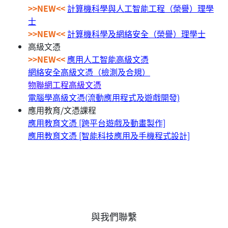
>>NEW<<
計算機科學與人工智能工程（榮譽）理學
士
>>NEW<<
計算機科學及網絡安全（榮譽）理學士
高級文憑
>>NEW<<
應用人工智能高級文憑
網絡安全高級文憑（檢測及合規）
物聯網工程高級文憑
電腦學高級文憑(流動應用程式及遊戲開發)
應用教育/文憑課程
應用教育文憑 [跨平台遊戲及動畫製作]
應用教育文憑 [智能科技應用及手機程式設計]
與我們聯繫