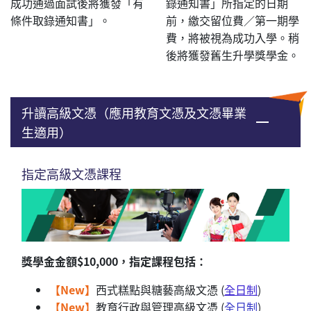
成功通過面試後將獲發「有
錄通知書」所指定的日期
條件取錄通知書」。
前，繳交留位費／第一期學
費，將被視為成功入學。稍
後將獲發舊生升學獎學金。
升讀高級文憑（應用教育文憑及文憑畢業
生適用）
指定高級文憑課程
獎學金金額$10,000，指定課程包括：
【New】
西式糕點與糖藝高級文憑 (
全日制
)
【New】
教育行政與管理高級文憑 (
全日制
)