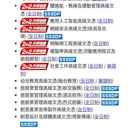
體適能、教練及運動管理高級文
憑 (
全日制
)
應用人工智能高級文憑 (
全日制
)
網絡安全高級文憑(檢測及合
規) (
全日制
)
物聯網工程高級文憑 (
全日制
)
電腦學高級文憑(流動應用程式及
遊戲開發) (
全日制
)
社會工作高級文憑 (
全日制
/
兼讀
制
)
幼兒教育高級文憑(融合教育) (
全日制
/
兼讀制
)
旅遊業管理高級文憑(航空服務) (
全日制
)
旅遊業管理高級文憑(酒店款待) (
全日制
)
旅遊業管理高級文憑(西式廚藝) (
全日制
)
創意產業音樂製作高級文憑 (
全日制
)
創意設計及媒體高級文憑(視覺傳達) (
全日制
)