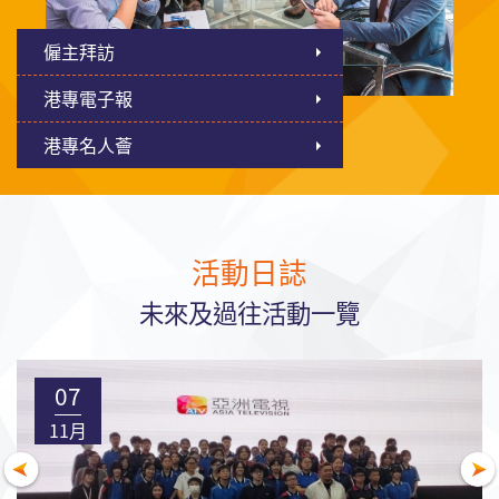
僱主拜訪
港專電子報
港專名人薈
活動日誌
未來及過往活動一覽
07
11月