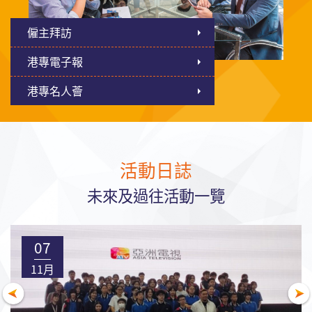
僱主拜訪
港專電子報
港專名人薈
活動日誌
未來及過往活動一覽
07
11月