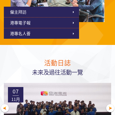
僱主拜訪
港專電子報
港專名人薈
活動日誌
未來及過往活動一覽
07
11月