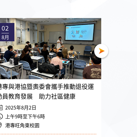
02
30
8月
7月
港專與港協暨奧委會攜手推動退役運
ERB培訓
動員教育發展 助力社區健康
服務（櫃
2025年8月2日
2025年
上午9時至下午6時
下午2時
港專旺角東校園
港專佐