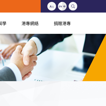
與學
港專網絡
捐贈港專