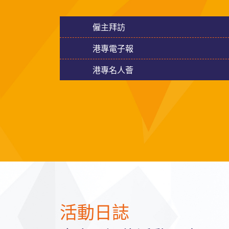
僱主拜訪
港專電子報
港專名人薈
活動日誌