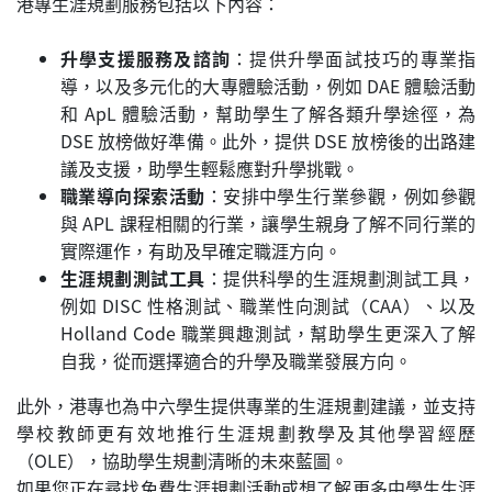
港專生涯規劃服務包括以下內容：
升學支援服務及諮詢
：提供升學面試技巧的專業指
導，以及多元化的大專體驗活動，例如 DAE 體驗活動
和 ApL 體驗活動，幫助學生了解各類升學途徑，為
DSE 放榜做好準備。此外，提供 DSE 放榜後的出路建
議及支援，助學生輕鬆應對升學挑戰。
職業導向探索活動
：安排中學生行業參觀，例如參觀
與 APL 課程相關的行業，讓學生親身了解不同行業的
實際運作，有助及早確定職涯方向。
生涯規劃測試工具
：提供科學的生涯規劃測試工具，
例如 DISC 性格測試、職業性向測試（CAA）、以及
Holland Code 職業興趣測試，幫助學生更深入了解
自我，從而選擇適合的升學及職業發展方向。
此外，港專也為中六學生提供專業的生涯規劃建議，並支持
學校教師更有效地推行生涯規劃教學及其他學習經歷
（OLE），協助學生規劃清晰的未來藍圖。
如果您正在尋找免費生涯規劃活動或想了解更多中學生生涯