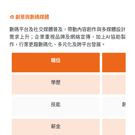
🎨 創意與數碼媒體
數碼平台及社交媒體普及，帶動內容創作與多媒體設計
需求上升；企業重視品牌及網絡宣傳，加上AI協助製
作，行業更趨數碼化、多元化及跨平台發展。
職位
學歷
技能
創意
薪金