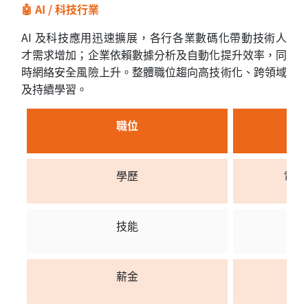
🤖 AI / 科技行業
AI 及科技應用迅速擴展，各行各業數碼化帶動技術人
才需求增加；企業依賴數據分析及自動化提升效率，同
時網絡安全風險上升。整體職位趨向高技術化、跨領域
及持續學習。
職位
學歷
電腦 
技能
編
薪金