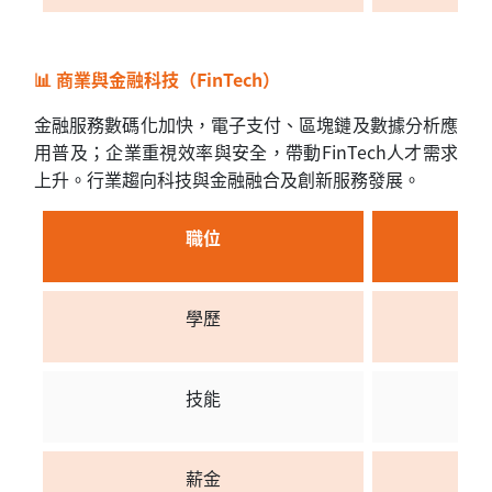
📊 商業與金融科技（FinTech）
金融服務數碼化加快，電子支付、區塊鏈及數據分析應
用普及；企業重視效率與安全，帶動FinTech人才需求
上升。行業趨向科技與金融融合及創新服務發展。
職位
F
學歷
金
技能
分
薪金