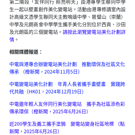
第二階段「友伴同行 照亮明天」由港專學生聯同中學
生一起以壁畫創作美化變電站。活動由港專修讀室內設
計高級文憑學生聯同天主教鳴遠中學、曾璧山（崇蘭）
中學及元朗商會中學學生攜手美化分別位於西貢、沙田
及元朗區的三個變電站。
請按此瀏覽變電站美化計劃詳
情
。
相關媒體報道：
中電與港專合辦變電站美化計劃 推動環保及社區文化
傳承
（橙新聞，2024年11月5日）
中電變電站美化計劃 年青人長者攜手畫壁畫 實踐跨
代共融
（HK01，2024年12月19日）
中電邀年輕人友伴同行美化變電站 攜手為社區添色彩
傳承環保（橙新聞，2025年6月26日）
近200學生及義工攜手塗鴉 變電站變身社區地標 （點
新聞，2025年6月26日）