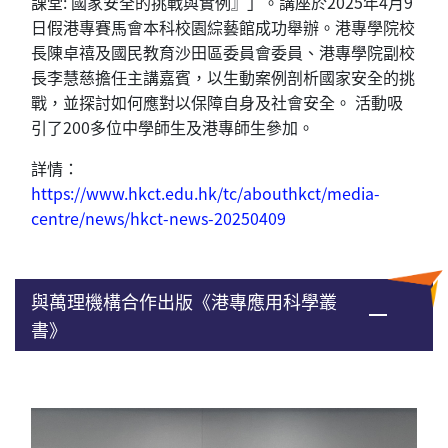
課堂: 國家安全的挑戰與實例』」。講座於2025年4月9
日假港專賽馬會本科校園綜藝館成功舉辦。港專學院校
長陳卓禧及國民教育沙田區委員會委員、港專學院副校
長李慧慈擔任主講嘉賓，以生動案例剖析國家安全的挑
戰，並探討如何應對以保障自身及社會安全。 活動吸
引了200多位中學師生及港專師生參加。
詳情：
https://www.hkct.edu.hk/tc/abouthkct/media-
centre/news/hkct-news-20250409
與萬理機構合作出版《港專應用科學叢
書》