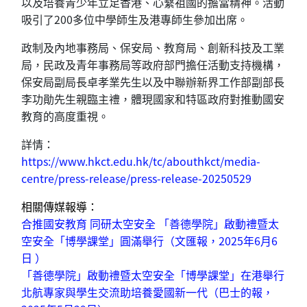
以及培養青少年立足香港、心繫祖國的擔當精神。活動
吸引了200多位中學師生及港專師生參加出席。
政制及內地事務局、保安局、教育局、創新科技及工業
局，民政及青年事務局等政府部門擔任活動支持機構，
保安局副局長卓孝業先生以及中聯辦新界工作部副部長
李功勛先生親臨主禮，體現國家和特區政府對推動國安
教育的高度重視。
詳情：
https://www.hkct.edu.hk/tc/abouthkct/media-
centre/press-release/press-release-20250529
相關傳媒報導：
合推國安教育 同研太空安全 「善德學院」啟動禮暨太
空安全「博學課堂」圓滿舉行
（文匯報，
2025年6月6
日
）
「善德學院」啟動禮暨太空安全「博學課堂」在港舉行
北航專家與學生交流助培養愛國新一代
（巴士的報，