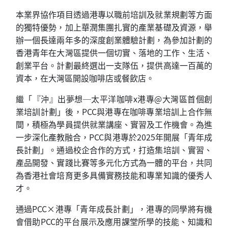
本業界協作項目透過港專以職前培訓及就業規劃等方面
的獨特優勢，加上華潤集團扎實的產業基礎及資源，舉
辦一個長達兩年多的深度創業體驗計劃，為參加計劃的
香港青年在大灣區提供一個切實、落地的工作、生活、
創業平台。計劃最終選出一支隊伍，提供高達一百萬的
資本，在大灣區開設咖啡店或餐飲店。
繼「『沖』出夢想─太平洋咖啡x港專@大灣區首個創
業培訓計劃」後，PCC與港專在咖啡專業培訓上合作無
間，積極為學員提供就業講座、實習及工作機會。為進
一步深化產教融合，PCC與港專於2025年開展「青年成
長計劃」。通過校企合作的方式，打造集培訓、實習、
產品開發、實踐比賽等多元化方式為一體的平台，共同
為香港社會培育更多具備實務技能和專業知識的優秀人
才。
通過PCC×港專「青年成長計劃」，港專的同學將有機
會借助PCC的平台展示及應用課堂所學的技能、知識和