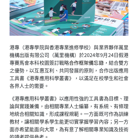
港專（港專學院與香港專業進修學校）與業界夥伴萬里
機構出版有限公司（萬里機構）於2024年9月24日假港
專賽馬會本科校園簽訂戰略
合作框架備忘錄
，結合雙方
之優勢，以互惠互利、共同發展的原則，合作出版應用
工具書《港專應用科學叢書》，以滿足在校學生和社會
各界人士的需要。
《港專應用科學叢書》以應用性強的工具書為目標、理
論與實踐兼備，由相關專業人士編纂，有系統、有條理
地統合相關知識，形成課程規範。一方面既可作為訓練
教材，讓相關學系學生能更切實掌握學習內容；另一方
面亦希望能面向大眾，為有意了解相關專業知識及技術
的讀者提供參考。