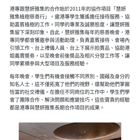
港專跟慧妍雅集的合作始於2011年的協作項目「慧妍
雅集植樹慈善行」。邀港專學生獲遙擔任接待服務、協
助嘉賓植樹的工作。同學的專業及誠懇態度，讓慧妍雅
集留下深刻印象。自此，慧妍雅集每年的慈善晚會，港
專同學都會獲邀參與活動助理，負責嘉賓接待、會場內
引領工作、台上禮儀人員、台上下展示拍賣品、協助港
姐義賣奬劵，以至晚會前後奬品及相片分發工作等，讓
同學累積參與大型項目及服務經驗。
每年晚會，學生們有機會接觸不同界別、國藉及身分的
知名人士，這不僅拓寬了他們的視野，還幫助他們掌握
恰當的社交禮儀。在擔任不同崗位的工作中，學生們學
會了團隊合作、解決問題和應變技巧。這些寶貴的經驗
都是港專與慧妍雅集長期合作項目的成果。