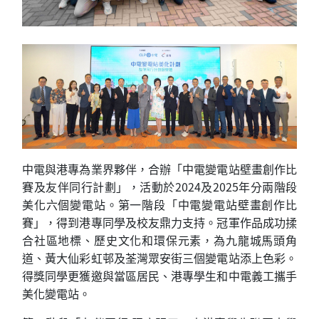
中電與港專為業界夥伴，合辦「中電變電站壁畫創作比
賽及友伴同行計劃」，活動於2024及2025年分兩階段
美化六個變電站。第一階段「中電變電站壁畫創作比
賽」，得到港專同學及校友鼎力支持。冠軍作品成功揉
合社區地標、歷史文化和環保元素，為九龍城馬頭角
道、黃大仙彩虹邨及荃灣眾安街三個變電站添上色彩。
得獎同學更獲邀與當區居民、港專學生和中電義工攜手
美化變電站。