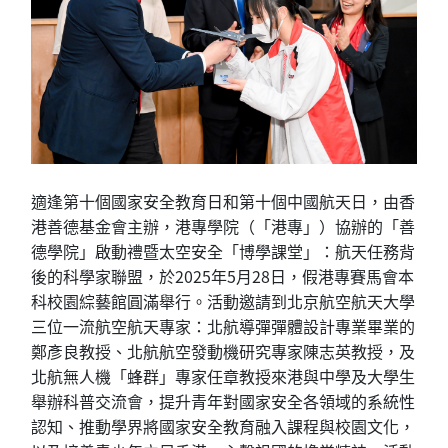
適逢第十個國家安全教育日和第十個中國航天日，由香
港善德基金會主辦，港專學院（「港專」）協辦的「善
德學院」啟動禮暨太空安全「博學課堂」：航天任務背
後的科學家聯盟，於2025年5月28日，假港專賽馬會本
科校園綜藝館圓滿舉行。活動邀請到北京航空航天大學
三位一流航空航天專家：北航導彈彈體設計專業畢業的
鄭彥良教授、北航航空發動機研究專家陳志英教授，及
北航無人機「蜂群」專家任章教授來港與中學及大學生
舉辦科普交流會，提升青年對國家安全各領域的系統性
認知、推動學界將國家安全教育融入課程與校園文化，