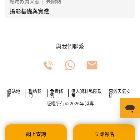
應用教育文憑
|
兼讀制
攝影基礎與實踐
與我們聯繫
網站地
聯絡我
免責條
個人資料私隱政
惡劣天氣安
圖
們
例
策
排
版權所有 © 2026年 港專
網上查詢
立即報名