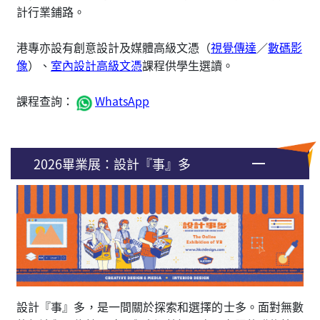
計行業鋪路。
港專亦設有創意設計及媒體高級文憑（
視覺傳達
／
數碼影
像
）、
室內設計高級文憑
課程供學生選讀。
課程查詢：
WhatsApp
2026畢業展：設計『事』多
設計『事』多，是一間關於探索和選擇的士多。面對無數