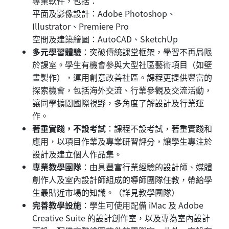
專業軟件，包括：
平面及影像設計：Adobe Photoshop、
Illustrator、Premiere Pro
空間及建築繪圖：AutoCAD、SketchUp
多元學習體驗
：突破傳統課堂框架，學習不再局限
於課室。學生有機會參與大型社區藝術項目（如壁
畫製作），運用創意改善社區。課程更提供豐富的
探索機會，包括海外交流、行業參觀及交流活動，
讓同學擴闊國際視野，多角度了解設計及行業運
作。
著重實踐，不設考試
：課程不設考試，著重實踐和
應用，以項目作業及專業研習評分，讓學生專注於
設計及建立個人作品集。
專業教學團隊
：由具豐富行業經驗的設計師、媒體
創作人及室內設計師組成的導師團隊任教，帶給學
生最貼近市場的知識。（詳見教學團隊）
完善教學設施
：學生可使用配備 iMac 及 Adobe
Creative Suite 的設計創作室，以及專為室內設計