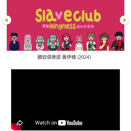
願奴俱樂部 黃伊楠 (2024）