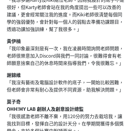
很好，但Karty老師會站在我的角度提出一些可以改善的
建議，更會經常關注我的進度。而Kiki老師很清楚每個同
學的強弱優勢，會針對每一個人的弱點去準備功課題目，
透過功課加強訓練，幫了我很多。」
黃伊楠
「我印象最深刻是有一次，我在凌晨時間詢問老師問題，
老師很樂意加入Discord與我們一同討論，很難得會有老
師願意捨棄自己的休息時間來指導我們，令我很難忘。」
謝錦維
「我沒有藝術及電腦設計軟件的底子，一開始比較困難，
但老師會非常有耐心及提供不同資源，助我解決問題。」
莫子奇
OHH!MY LAB 創辦人及創意設計總監
「我很感激老師不離不棄，用120分的努力去栽培我，讓
我找到目標，發揮自己的設計天分。在學期間獲得多個獎
學金，亦於多個比賽中脫穎而出。」