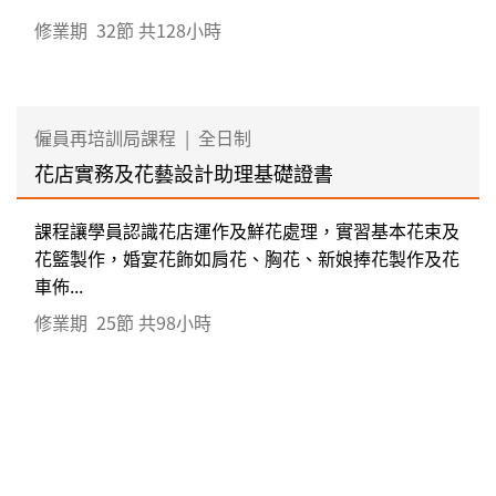
修業期
32節 共128小時
僱員再培訓局課程
|
全日制
花店實務及花藝設計助理基礎證書
課程讓學員認識花店運作及鮮花處理，實習基本花束及
花籃製作，婚宴花飾如肩花、胸花、新娘捧花製作及花
車佈...
修業期
25節 共98小時