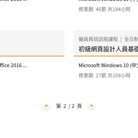
修業期
46節 共184小時
僱員再培訓局課程
|
全日
初級網頁設計人員基
ice 2016 ...
Microsoft Windows 10 (中文
修業期
27節 共108小時
第
2
/ 2
頁