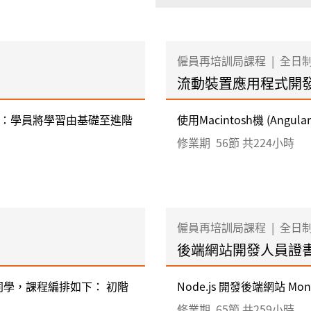
僱員再培訓局課程
|
全日
流動裝置應用程式開
論：學員將學習由基礎至進階
使用Macintosh機 (Angular
修業期
56節 共224小時
僱員再培訓局課程
|
全日
後端網站開發人員證
學，課程編排如下： 初階
Node.js 開發後端網站 M
修業期
65節 共259小時