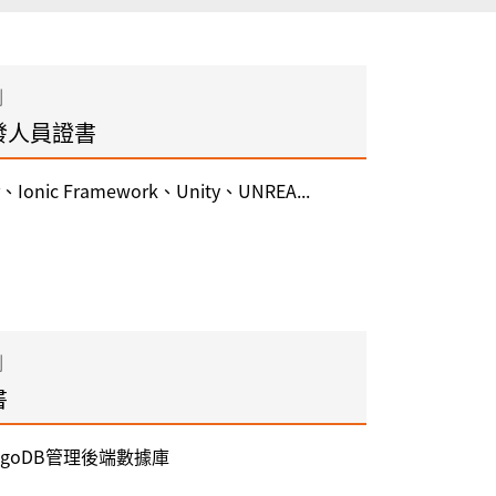
制
發人員證書
、Ionic Framework、Unity、UNREA...
制
書
ongoDB管理後端數據庫