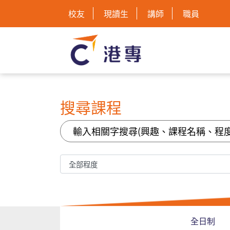
校友
現讀生
講師
職員
搜尋課程
全日制