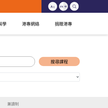
與學
港專網絡
捐贈港專
搜尋課程
兼讀制