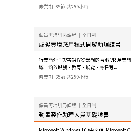
修業期
65節 共259小時
僱員再培訓局課程
|
全日制
虛擬實境應用程式開發助理證書
行業簡介：證書課程從宏觀的香港 VR 產業
域，涵蓋遊戲、教育、展覽、零售等...
修業期
65節 共259小時
僱員再培訓局課程
|
全日制
動畫製作助理人員基礎證書
Microsoft Windows 10 (中文版) Microsoft Off