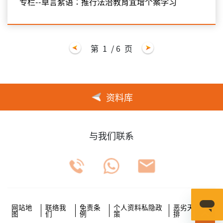
专栏--卓言絮语：推行法治教育宜增个案学习
第
1
/ 6
页
资料库
与我们联系
网站地
联络我
免责条
个人资料私隐政
恶劣天气安
图
们
例
策
排