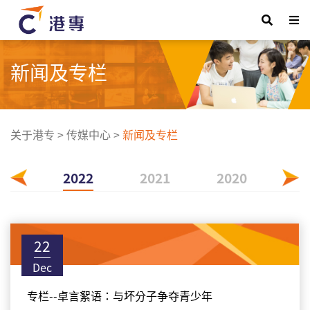
新闻及专栏
关于港专
>
传媒中心
>
新闻及专栏
023
2022
2021
2020
20
22
Dec
专栏--卓言絮语：与坏分子争夺青少年