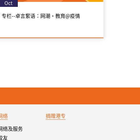
Oct
专栏--卓言絮语：网潮‧教育@疫情
网络
捐赠港专
网络及服务
校友