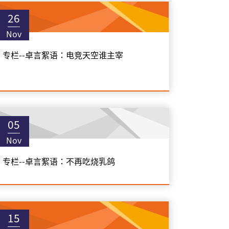
26
Nov
专栏--卓言絮语：电竞天空谁主宰
05
Nov
专栏--卓言絮语：不再吃烧乳鸽
15