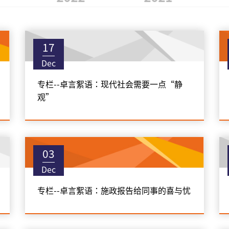
17
Dec
专栏--卓言絮语：现代社会需要一点“静
观”
03
Dec
专栏--卓言絮语：施政报告给同事的喜与忧