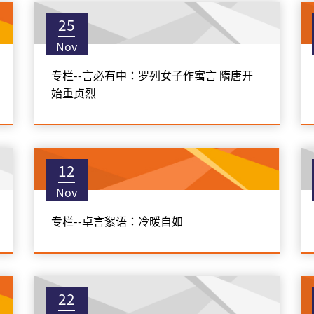
25
Nov
专栏--言必有中：罗列女子作寓言 隋唐开
始重贞烈
12
Nov
专栏--卓言絮语：冷暖自如
22