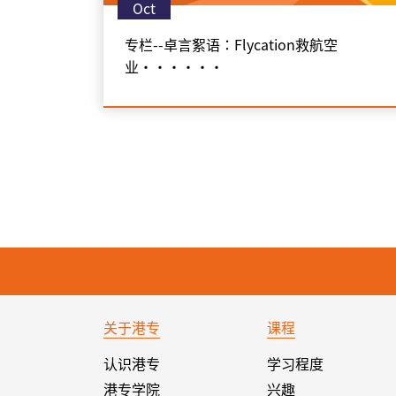
Oct
专栏--卓言絮语：Flycation救航空
业‧‧‧‧‧‧
关于港专
课程
认识港专
学习程度
港专学院
兴趣