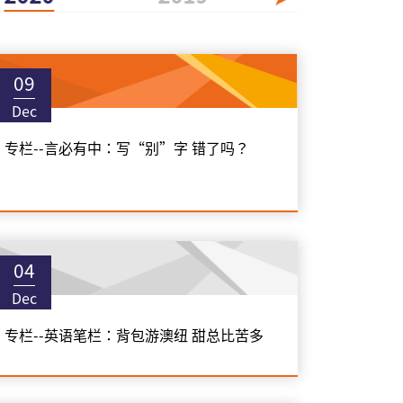
09
Dec
专栏--言必有中：写“别”字 错了吗？
04
Dec
专栏--英语笔栏：背包游澳纽 甜总比苦多