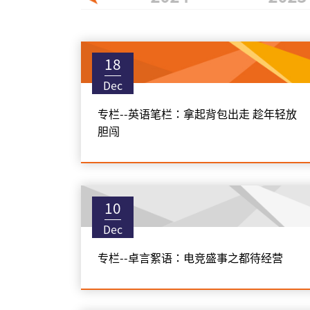
18
Dec
专栏--英语笔栏：拿起背包出走 趁年轻放
胆闯
10
Dec
专栏--卓言絮语：电竞盛事之都待经营