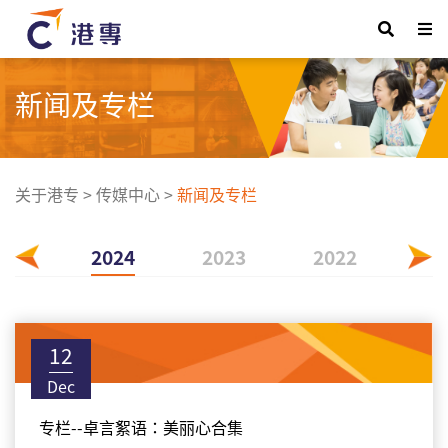
新闻及专栏
关于港专
>
传媒中心
>
新闻及专栏
025
2024
2023
2022
20
12
Dec
专栏--卓言絮语：美丽心合集