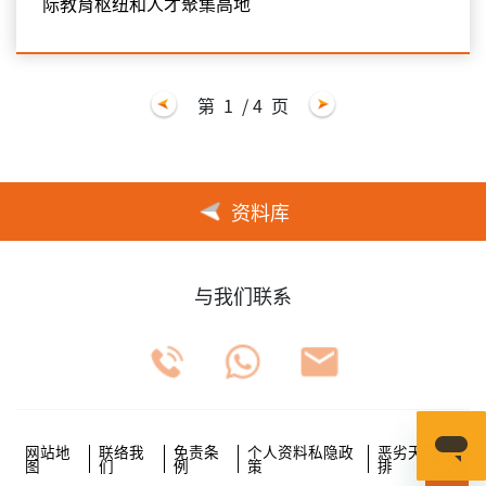
际教育枢纽和人才聚集高地
第
1
/ 4
页
资料库
与我们联系
网站地
联络我
免责条
个人资料私隐政
恶劣天气安
图
们
例
策
排