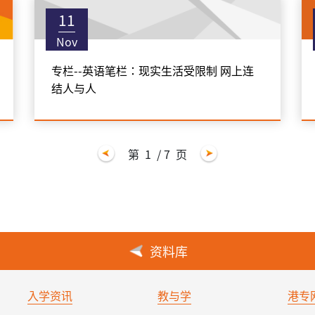
11
Nov
专栏--英语笔栏：现实生活受限制 网上连
结人与人
第
1
/ 7
页
资料库
入学资讯
教与学
港专