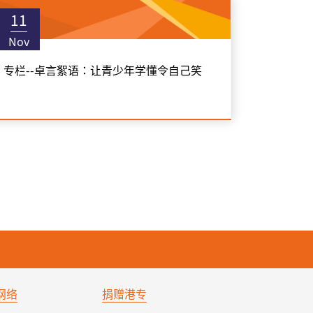
11
Nov
专栏--卓言絮语：让青少年学懂令自己笑
网络
捐赠港专