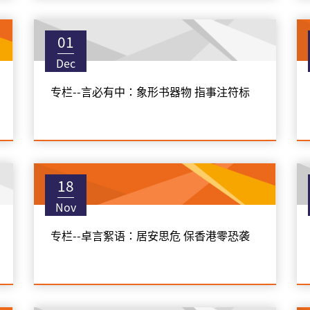
01
Dec
专栏--言必有中：象形书器物 指事注符标
18
Nov
专栏--卓言絮语：居安思危 保香港零恐袭