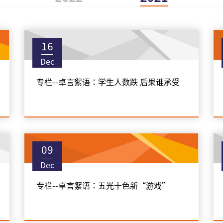
16
Dec
专栏--卓言絮语：学生人数跌 后果谁承受
09
Dec
专栏--卓言絮语：五光十色新“游戏”