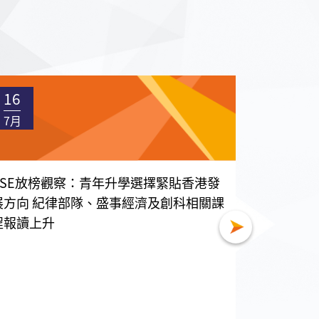
16
16
7月
7月
DSE放榜觀察：青年升學選擇緊貼香港發
國家級智
展方向 紀律部隊、盛事經濟及創科相關課
帶一路職
程報讀上升
7月15日
香港分會執
一行五人，𦲷