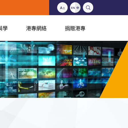
與學
港專網絡
捐贈港專