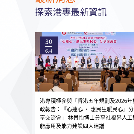
探索港專最新資訊
30
6月
港專積極參與「香港五年規劃及2026年
政報告：『心連心 • 惠民生暖民心』分
享交流會」 林景怡博士分享社福界人工
能應用及能力建設四大建議