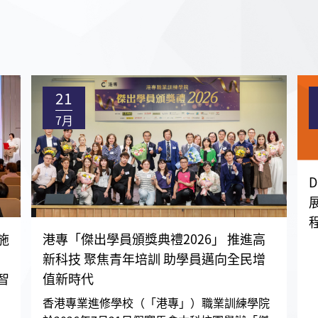
21
7月
施
港專「傑出學員頒獎典禮2026」 推進高
新科技 聚焦青年培訓 助學員邁向全民增
智
值新時代
香港專業進修學校（「港專」）職業訓練學院