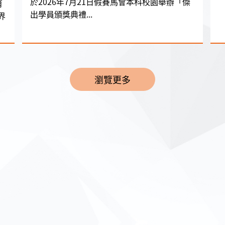
於2026年7月21日假賽馬會本科校園舉辦「傑
育
出學員頒獎典禮...
界
瀏覽更多