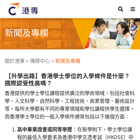
新聞及專欄
關於港專
>
傳媒中心
>
新聞及專欄
【升學出路】香港學士學位的入學條件是什麼？
國際認受性高嗎？
香港提供的學士學位課程提供廣泛的學術領域，包括社會科
學、人文科學、自然科學、工程技術、商業管理、藝術設計
等。每所大學都有不同的專業領域和學位課程供學生選擇。
而香港學士學位的一般入學條件通常包括以下幾個方面：
高中畢業證書或同等學歷
：在新學制下，學士學位課
程的最低入學要求為香港中學文憑考試（HKDSE）中