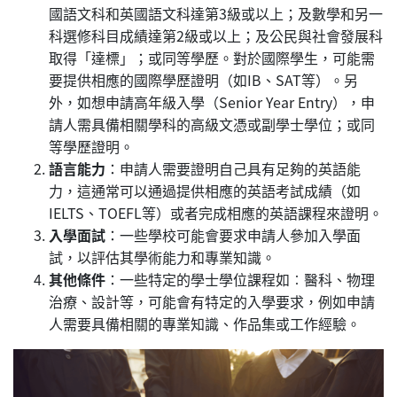
國語文科和英國語文科達第3級或以上；及數學和另一
科選修科目成績達第2級或以上；及公民與社會發展科
取得「達標」；或同等學歷。對於國際學生，可能需
要提供相應的國際學歷證明（如IB、SAT等）。另
外，如想申請高年級入學（Senior Year Entry），申
請人需具備相關學科的高級文憑或副學士學位；或同
等學歷證明。
語言能力
：申請人需要證明自己具有足夠的英語能
力，這通常可以通過提供相應的英語考試成績（如
IELTS、TOEFL等）或者完成相應的英語課程來證明。
入學面試
：一些學校可能會要求申請人參加入學面
試，以評估其學術能力和專業知識。
其他條件
：一些特定的學士學位課程如︰醫科、物理
治療、設計等，可能會有特定的入學要求，例如申請
人需要具備相關的專業知識、作品集或工作經驗。