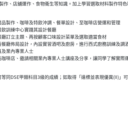
製作、店舖運作、食物衞生等知識。加上學習選取材料製作特色
甜品製作、咖啡及特飲沖調、餐單設計、至咖啡店營運和管理
餐飲訓練中心實踐其設計餐廳
餐廳訂立主題、再按顧客口味設計菜單及選取適當食材
西餐廳佈局設計，內設實習酒吧及廚房，進行西式廚務訓練及調
員及業內專業人士
品咖啡店、邀請相關業內專業人士講座及分享，讓同學了解實際
可等同DSE甲類科目3級的成績；如取得「達標並表現優異(II)」