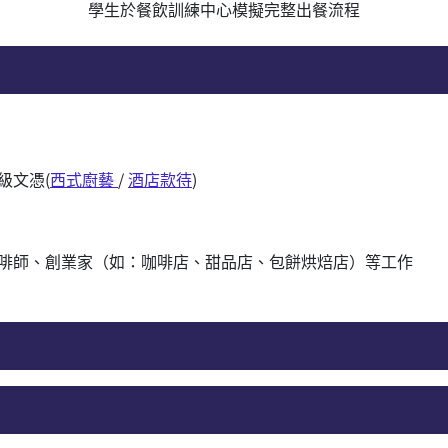
學生於餐飲訓練中心模擬完整出餐流程
級文憑(
西式廚藝
/
酒店款待
)
啡師、創業家（如：咖啡店、甜品店、包餅烘焙店）等工作