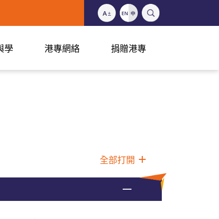
與學
港專網絡
捐贈港專
全部打開