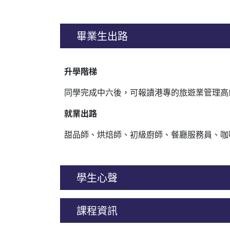
品
畢業生出路
升學階梯
同學完成中六後，可報讀港專的旅遊業管理高
就業出路
甜品師、烘焙師、初級廚師、餐廳服務員、咖
學生心聲
課程資訊