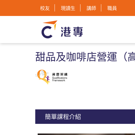
校友
現讀生
講師
職員
甜品及咖啡店營運（
簡單課程介紹