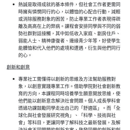
熱誠是取得成就的基本條件，但社會工作者更需同
時擁有憐憫同行的心，以體恤的心配合行動，減輕
或消除服務對象的困苦，防止專業工作者表現得疏
離及高高在上的弊病。課程會安排同學與不同的弱
勢社群對話接觸，其中如低收入家庭、劏房住戶、
弱能人士、精神康復者、邊緣青少年等，好使學生
能體恤和代入他們的處境和遭遇，衍生與他們同行
的心。
創新和創意
專業社工需懂得以創新的思維及方法幫助服務對
象，以創意實踐專業工作。借助學院對社會創新教
育的方向，本課程同時培養學生願意開放思維，使
他們能以創新意念解決社會問題。個人成長學科會
透過功課鼓勵同學走出自己的「舒適區」。而「全
球化與社會發展研究視角」、「科學、技術與社
會」等科目，更讓同學了解科技之最新發展，及解
決社會不同問題的創新方案，啟發同學的創新和創