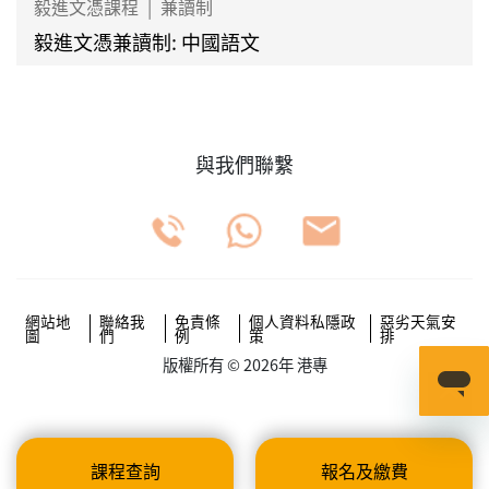
毅進文憑課程
|
兼讀制
毅進文憑兼讀制: 中國語文
與我們聯繫
網站地
聯絡我
免責條
個人資料私隱政
惡劣天氣安
圖
們
例
策
排
版權所有 © 2026年 港專
課程查詢
報名及繳費