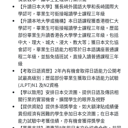
【升讀日本大學】獲長崎外國語大學和長崎國際大
學認可，畢業生可銜接報讀學士課程三年級
【升讀本地大學或機構】本日語課程獲香港樹仁大
學認可，畢業生可銜接報讀學士課程三年級。歷屆
部份畢業生升讀香港各大學學士課程三年級，包括
中大、理大、城大、浸大、教大等；獲日本文化協
會認可，畢業生日語能力相等於日本語講座普通課
程二年級，並豁免插班試，直接入讀普通課程三年
級
【考取日語資歷】2年內有機會取得日語能力公開考
試最高級別；歷屆部份畢業生獲取日本語能力試驗
(JLPT)N1 及N2資格
【學以致用】安排日本交流團、提供日語及傳訊相
關行業的實習機會，擴闊學生的眼界及視野
【提供資助】提供多項獎學金，如大額津貼成績優
異但經濟有困難的學生參加日本交流團；在日本語
能力試驗中考獲佳績，亦有機會獲得獎學金
【業界支持】港專第8年與日本文化協會合作，共同