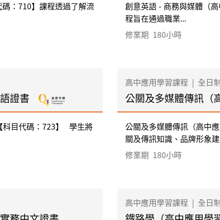
碼：710】課程透過了解流
創意英語 - 商務與媒體（
程旨在通過職業...
修業期
180小時
高中應用學習課程
|
全日
英語證書
公關及多媒體傳訊（
【科目代碼：723】 學生將
公關及多媒體傳訊（高中應
關及傳訊知識、品牌形象建立
修業期
180小時
高中應用學習課程
|
全日
 實務中文證書
鐵路學（高中應用學