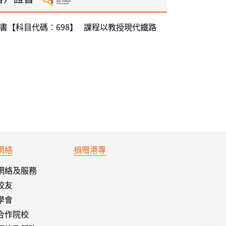
書【科目代碼：698】 課程以教授現代鐵路
網絡
捐贈港專
網絡及服務
校友
學會
合作院校