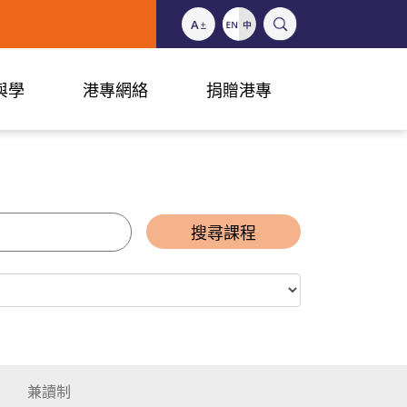
與學
港專網絡
捐贈港專
搜尋課程
兼讀制