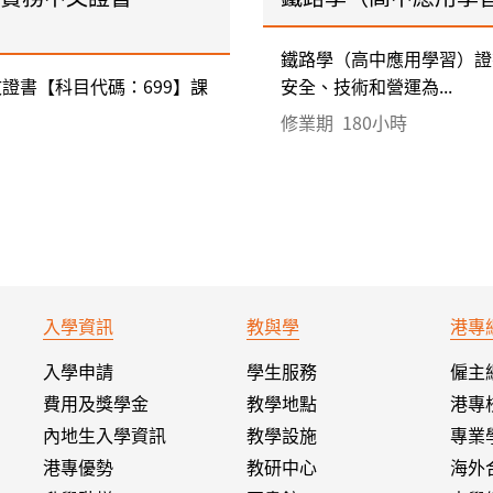
鐵路學（高中應用學習）證
證書【科目代碼：699】課
安全、技術和營運為...
修業期
180小時
入學資訊
教與學
港專
入學申請
學生服務
僱主
費用及獎學金
教學地點
港專
內地生入學資訊
教學設施
專業
港專優勢
教研中心
海外