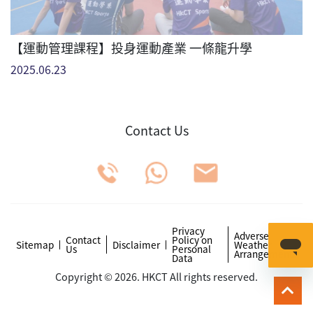
【運動管理課程】投身運動產業 一條龍升學
2025.06.23
Contact Us
Privacy
Adverse
Contact
Policy on
Sitemap
Disclaimer
Weather
Us
Personal
Arrangements
Data
Copyright © 2026. HKCT All rights reserved.