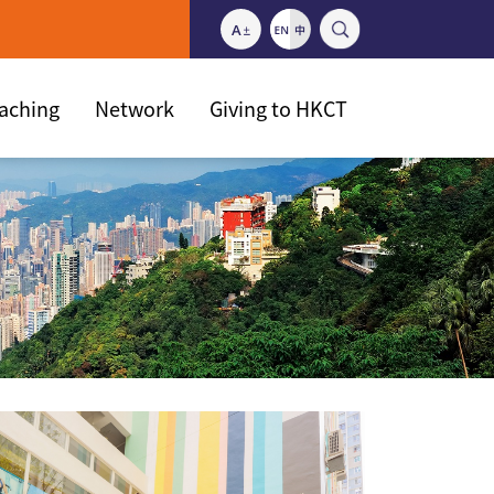
eaching
Network
Giving to HKCT