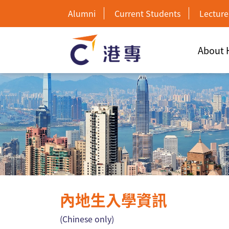
Alumni
Current Students
Lecture
About
內地生入學資訊
(Chinese only)