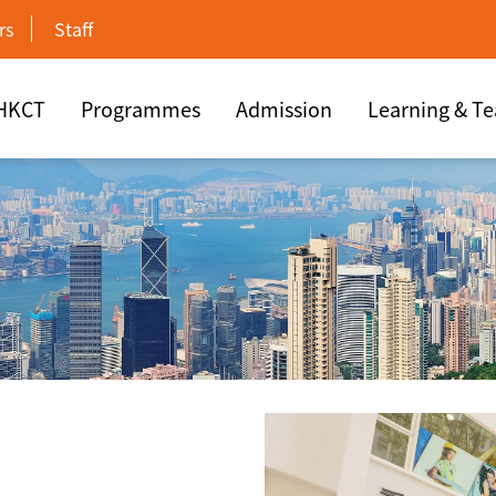
rs
Staff
 HKCT
Programmes
Admission
Learning & T