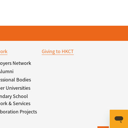
ork
Giving to HKCT
oyers Network
Alumni
ssional Bodies
er Universities
ndary School
ork & Services
boration Projects