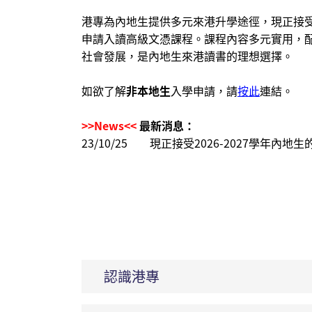
港專
為
內地生
提供多元
來港升學途徑
，
現正接
申請入讀高級文憑課程。課程內容多元實用，
社會發展，
是
內地生來港讀書
的理想選擇
。
如欲了解
非本地生
入學申請，請
按此
連結。
>>News<<
最新消息：
23/10/25 現正接受2026-2027學年內地
認識港專