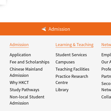
Admission
Admission
Learning & Teaching
Netw
Application
Student Services
Empl
Fee and Scholarships
Campuses
Our 
Chinese Mainland
Teaching Facilities
Profe
Admission
Practice Research
Partn
Why HKCT
Centre
Seco
Study Pathways
Library
Netw
Non-local Student
Colla
Admission