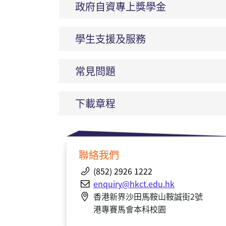
政府自資專上獎學金
學生支援及服務
常見問題
下載章程
聯絡我們
(852) 2926 1222
enquiry@hkct.edu.hk
香港新界沙田馬鞍山鞍誠街2號
港專賽馬會本科校園