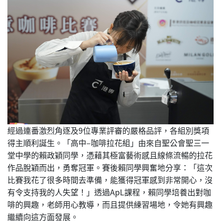
經過連番激烈角逐及9位專業評審的嚴格品評，各組別獎項
得主順利誕生。「高中–咖啡拉花組」由來自聖公會聖三一
堂中學的賴政穎同學，憑藉其極富藝術感且線條流暢的拉花
作品脫穎而出，勇奪冠軍。賽後賴同學興奮地分享：「這次
比賽我花了很多時間去準備，能獲得冠軍感到非常開心，沒
有令支持我的人失望！」透過ApL課程，賴同學培養出對咖
啡的興趣，老師用心教導，而且提供練習場地，令她有興趣
繼續向這方面發展。