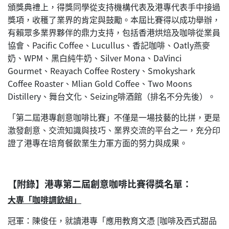
頒獎典禮上，得獎同學從支持機構代表及港專代表手中接過
獎項，收穫了業界的肯定與鼓勵。本屆比賽得以成功舉辦，
有賴眾多業界夥伴的鼎力支持，包括香港烘焙及咖啡從業員
協會、Pacific Coffee、Lucullus、香記咖啡、Oatly燕麥
奶、WPM、黑白純牛奶、Silver Mona、DaVinci
Gourmet、Reayach Coffee Rostery、Smokyshark
Coffee Roaster、Mlian Gold Coffee、Two Moons
Distillery、舞台文化、Seizing啡酒館（排名不分先後）。
「第二屆港專創意咖啡比賽」不僅是一場技藝的比拼，更是
激發創意、交流知識與技巧、業界交流的平台之一，充分印
證了港專在培育餐飲業生力軍方面的努力與成果。
【附錄】港專第二屆創意咖啡比賽得獎名單：
大專「咖啡調飲組」
冠軍：陳俊任，就讀港專「應用教育文憑 [咖啡及西式甜品