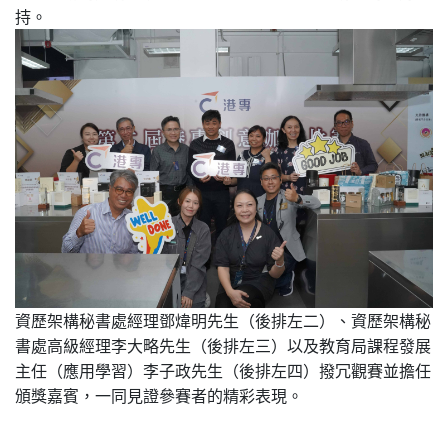
持。
資歷架構秘書處經理鄧煒明先生（後排左二）、資歷架構秘
書處高級經理李大略先生（後排左三）以及教育局課程發展
主任（應用學習）李子政先生（後排左四）撥冗觀賽並擔任
頒獎嘉賓，一同見證參賽者的精彩表現。