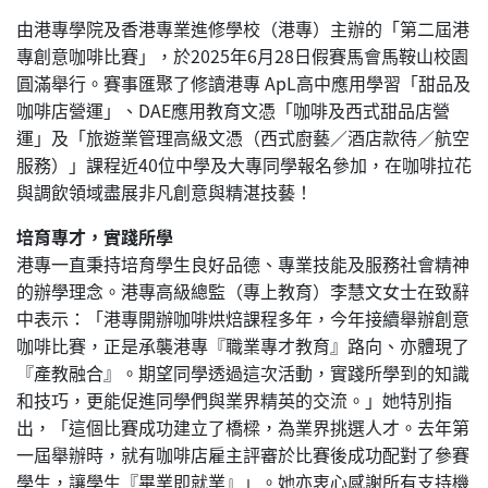
由港專學院及香港專業進修學校（港專）主辦的「第二屆港
專創意咖啡比賽」，於2025年6月28日假賽馬會馬鞍山校園
圓滿舉行。賽事匯聚了修讀港專 ApL高中應用學習「甜品及
咖啡店營運」、DAE應用教育文憑「咖啡及西式甜品店營
運」及「旅遊業管理高級文憑（西式廚藝／酒店款待／航空
服務）」課程近40位中學及大專同學報名參加，在咖啡拉花
與調飲領域盡展非凡創意與精湛技藝！
培育專才，實踐所學
港專一直秉持培育學生良好品德、專業技能及服務社會精神
的辦學理念。港專高級總監（專上教育）李慧文女士在致辭
中表示：「港專開辦咖啡烘焙課程多年，今年接續舉辦創意
咖啡比賽，正是承襲港專『職業專才教育』路向、亦體現了
『產教融合』。期望同學透過這次活動，實踐所學到的知識
和技巧，更能促進同學們與業界精英的交流。」她特別指
出，「這個比賽成功建立了橋樑，為業界挑選人才。去年第
一屆舉辦時，就有咖啡店雇主評審於比賽後成功配對了參賽
學生，讓學生『畢業即就業』」。她亦衷心感謝所有支持機