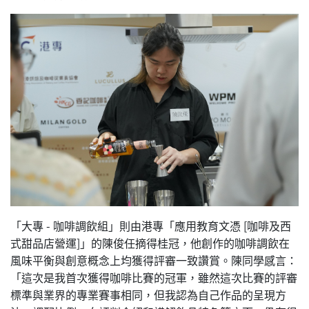
「大專 - 咖啡調飲組」則由港專「應用教育文憑 [咖啡及西
式甜品店營運]」的陳俊任摘得桂冠，他創作的咖啡調飲在
風味平衡與創意概念上均獲得評審一致讚賞。陳同學感言：
「這次是我首次獲得咖啡比賽的冠軍，雖然這次比賽的評審
標準與業界的專業賽事相同，但我認為自己作品的呈現方