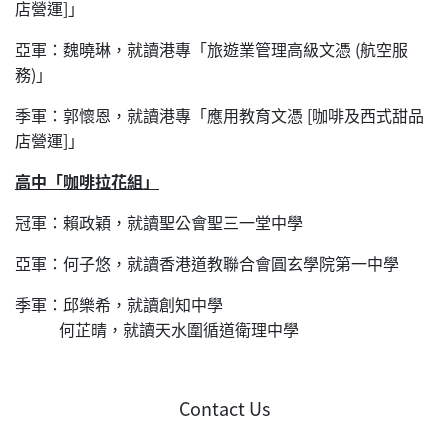
店營運]」
亞軍：魏曉琳，就讀港專「旅遊業管理高級文憑 (航空服
務)」
季軍：郭懷恩，就讀港專「應用教育文憑 [咖啡及西式甜品
店營運]」
高中「咖啡拉花組」
冠軍：賴政穎，就讀聖公會聖三一堂中學
亞軍：何子悠，就讀香港道教聯合會圓玄學院第一中學
季軍：邱樂希，就讀創知中學
何芷晴，就讀天水圍循道衛理中學
Contact Us