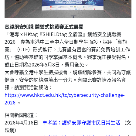
實踐網安知識 體驗式挑戰賽正式展開
「港專 x HKtag『SHIELDtag 全盾盃』網絡安全挑戰賽
2026」專為本港中三至中六全日制學生而設，採用「奪旗
賽」（CTF）形式進行。比賽設有豐富的賽前免費培訓工作
坊，協助零基礎的同學掌握基本概念。賽事現正接受報名，
截止日期為2026年5月8日，費用全免。
大會呼籲全港中學生把握機會，踴躍組隊參賽，共同為守護
健康、安全的網絡環境出一分力。有關比賽詳情及報名資
訊，請瀏覽活動網站：
https://www.hkct.edu.hk/tc/cybersecurity-challenge-
2026
。
相關新聞報道：
2026年4月16日—
卓孝業：護網安即守護市民日常生活
（文
匯網）