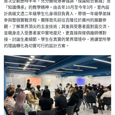
是次企劃歷時半年，充分體現港專強調「理論結合實踐」及
「知識傳承」的教學精神。由去年10月至今年3月，室內設
計高級文憑二年級學生化身項目負責人，帶領一年級學弟妹
參與整個實戰流程。團隊首先前往百隆位於廣州的展廳參
觀，了解業界頂尖的五金技術；其後與受惠者面對面交流，
並親身走入受惠者家中實地度尺，更直接與傢俱廠師傅對
接，討論生產細節。學生在真實的業界環境中，將課堂所學
的理論轉化為切實可行的設計方案。