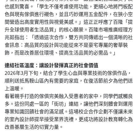
也感到驚喜。「學生不僅考慮使用功能，更細心地將門板配
色與現有傢俱進行襯色，並且巧妙運用五金配件，在狹小空
間營造出高度實用性與視覺美感。」這正正呼應了百隆「提
升全球使用者生活品質」的核心願景。百隆市場推廣經理方
兆茹指出：「透過這次合作，雙方共同傳遞出一個清晰的社
會訊息：高品質的設計與功能從來不是豪宅專屬的奢華裝
飾，而是改善居住環境、提高生活品質的必需品。」
連結社區溫度：讓設計發揮真正的社會價值
2026年3月下旬，結合了學生心血與專業技術的傢俱作品，
順利送抵馬鞍山區內有需要的家庭，在復活節前夕為他們送
上溫暖。
看著親手打造的傢俱完美融入受惠者的家中，同學們感觸良
多。這份同處一區的「街坊」連結，讓他們深刻體會到運用
專業知識回饋社會的滿足感。這場校企合作企劃不僅讓未來
的室內設計師提早接受業界洗禮，更成功將設計教育轉化為
改善基層生活的切實力量。