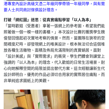
港專室內設計高級文憑二年級同學帶領一年級同學，與有需
要人士共同商討傢俱設計理念。
打破「網紅圖」迷思：從真實痛點學習「以人為本」
「當時歡姐（受惠者）拿著一張網上的參考圖，希望我們能
照著做一個一模一樣的書櫃。」本次設計比賽的獲獎學生魏
俊發回憶起初次實地考察的情景。然而，當團隊在狹窄的空
間裡度尺時，卻發現網上的唯美設計，根本無法切合這個堆
放各種生活雜物、面積及佈局充滿限制的真實蝸居。面對
「設計美感」與「實際需求」的衝突，學生們體會到課堂上
強調的「以人為本」的理念，代入歡姐的日常生活場景，耐
心向她解釋空間的局限並提出替代方案。這次經驗讓新生代
設計師明白，優秀的作品必須切合用家的實際居住痛點，而
非單純追求圖紙上的美觀。