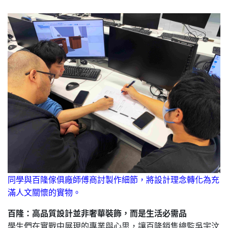
同學與百隆傢俱廠師傅商討製作細節，將設計理念轉化為充
滿人文關懷的實物。
百隆：高品質設計並非奢華裝飾，而是生活必需品
學生們在實戰中展現的專業與心思，讓百隆銷售總監吳宇汶