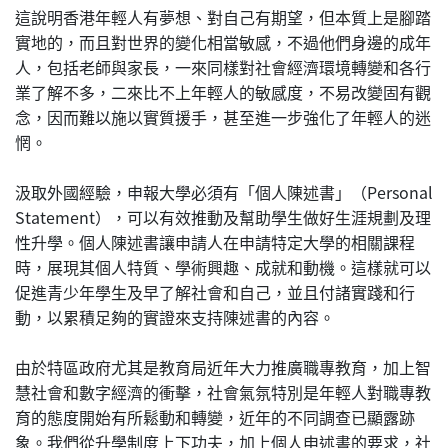
這說明香港年輕人有夢想、對自己有期望，但本質上是腳踏
實地的，而且對世界的變化相當敏感，不過他們身邊的成年
人，包括老師與家長，一來同樣對社會經濟環境轉變和各行
業了解不多，二來比不上年輕人的敏感度，不易改變固有觀
念，因而難以施以實質援手，甚至進一步強化了年輕人的迷
惘。
汲取外國經驗，申報大學必須有「個人陳述書」（Personal
Statement），可以有效推動及幫助學生做好生涯規劃及理
性升學。個人陳述書讓申請人在申請特定大學的相關課程
時，展現其個人特質、學術興趣、成就和動機。這樣就可以
促進青少年學生及早了解社會和自己，並且付諸實踐和行
動，以累積足夠的實證來支持陳述書的內容。
由於特區政府尤其是教育局近年大力推廣職專教育，加上智
慧社會和數字經濟的衝擊，社會氣氛特別是年輕人對職專教
育的態度開始有所鬆動和轉變，近年的不同調查已顯露跡
象。我們從升學制度上下功夫，加上個人申述書的要求，社