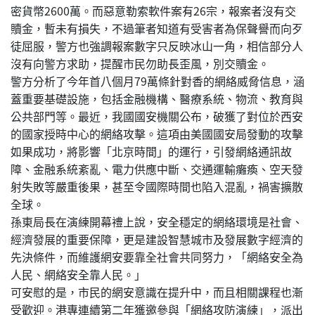
密貨幣2600萬。而惡意勒索軟件案有26宗，報案者沒有交
贖金，暫未有損失，不過筆者知道有受害者為保聲譽而向歹
徒屈服，警方也強調報案數字只反映冰山一角，相信部分人
沒有向警方求助，提醒市民勿助長歪風，別交贖金。
警方分析了今年首八個月79萬條針對香的網絡威脅信息，涵
蓋重要基礎設施，包括金融機構、醫療系統、物流、教育與
公共部門等。最近，我國國安機關公布，破獲了對位於西安
的國家授時中心的網絡攻擊。這項由美國國安局發動的攻擊
如果成功，將影響「北京時間」的運行，引發網絡通訊故
障、金融系統紊亂、電力供應中斷、交通運輸癱瘓、空天發
射失敗等嚴重後果，甚至令國際時間也陷入混亂，禍害擴散
全球。
孫東局長在演練開幕禮上說，安全穩定的網絡環境是社會、
經濟發展的重要保障，更是建設智慧城市及發展數字經濟的
先決條件，而維護網安要靠全社會共同努力，「網絡安全為
人民、網絡安全靠人民。」
可安慰的是，市民的網安意識在提升中，而且相關課程也漸
受歡迎。港專連續第二年獲邀參與「網絡攻防演練」，派出