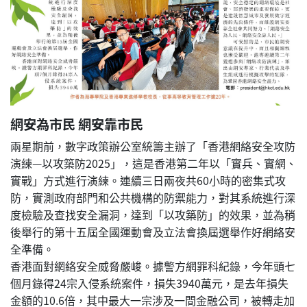
網安為市民 網安靠市民
兩星期前，數字政策辦公室統籌主辦了「香港網絡安全攻防
演練—以攻築防2025」，這是香港第二年以「實兵、實網、
實戰」方式進行演練。連續三日兩夜共60小時的密集式攻
防，實測政府部門和公共機構的防禦能力，對其系統進行深
度檢驗及查找安全漏洞，達到「以攻築防」的效果，並為稍
後舉行的第十五屆全國運動會及立法會換屆選舉作好網絡安
全準備。
香港面對網絡安全威脅嚴峻。據警方網罪科紀錄，今年頭七
個月錄得24宗入侵系統案件，損失3940萬元，是去年損失
金額的10.6倍，其中最大一宗涉及一間金融公司，被轉走加