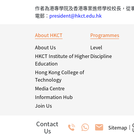
作者為港專學院及香港專業進修學校校長，從
電郵：
president@hkct.edu.hk
About HKCT
Programmes
About Us
Level
HKCT Institute of Higher
Discipline
Education
Hong Kong College of
Technology
Media Centre
Information Hub
Join Us
Contact
Sitemap
Us