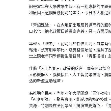
記得當年在大學做學生報，有一期專輯的主題
和原因。這個曾幾何時的畫面，今日卻大相逕
「青銀殊途」，在內地卻出現反其道而行的趨
口老化，適老政策日益豐富完善，另一方面反
年輕人「蹭老」，初時起於性價比高、質素有
鬆弛，沒有朋輩攀比、沒有格價煩惱，緩解了
堂上聽老年同學傳授生活智慧，「青銀搭檔」
伴隨「人工智能+」政策的落實，國家民政部
人形機器人、腦機接口、人工智能等技術，將
活的新型互助經濟。
為推動全民AI，內地老年大學開設「青年夜校
「AI應用課」，聚焦實用、能變現的核心技能
資源，特別是在全民學AI上扮演重要角色，「