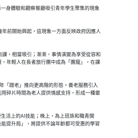
第一身體驗和觀察餐廳吸引青年學生聚集的現象
幾年前開始興起，這現象一方面反映政府因應人
術課，相當吸引；漸漸，事情演變為享受從容和
暖，年輕人在長者旅行團中成為「團寵」，在課
青年「蹭老」推向更高階的形態。養老服務引入
利用碎片時間為老人提供情感支持，形成一種靈
授生活上的AI技能；晚上，為上班族和職青開
技能提升局」，將提供不論年齡都可受惠的學習