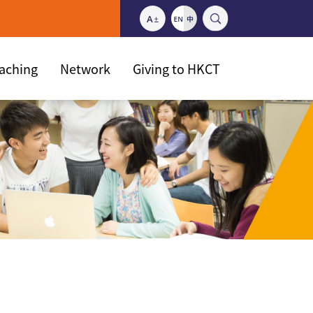
eaching
Network
Giving to HKCT