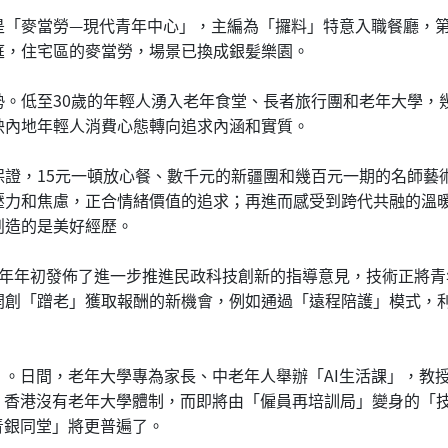
是「麥當勞—現代青年中心」，主編為「攞料」特意入職餐廳，
庭，住宅區的麥當勞，場景已換成銀髪樂園。
勢。低至30歲的年輕人湧入老年食堂、長者旅行團和老年大學，
映內地年輕人消費心態轉向追求內涵和實質。
保證，15元一頓放心餐、數千元的新疆團和幾百元一期的名師藝
壓力和焦慮，正合情緒價值的追求；再進而感受到跨代共融的溫
創造的是美好經歷。
今年年初發佈了進一步推進民政科技創新的指導意見，技術正將
開創「蹭老」獲取報酬的新機會，例如通過「遠程陪護」模式，
」。日間，老年大學專為家長、中老年人舉辦「AI生活課」，教
。香港沒有老年大學體制，而即將由「僱員再培訓局」變身的「
青銀同堂」將更普遍了。