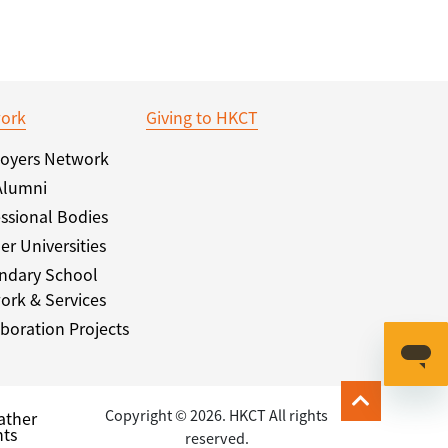
ork
Giving to HKCT
oyers Network
Alumni
ssional Bodies
er Universities
ndary School
ork & Services
boration Projects
Copyright © 2026. HKCT All rights
ather
ts
reserved.