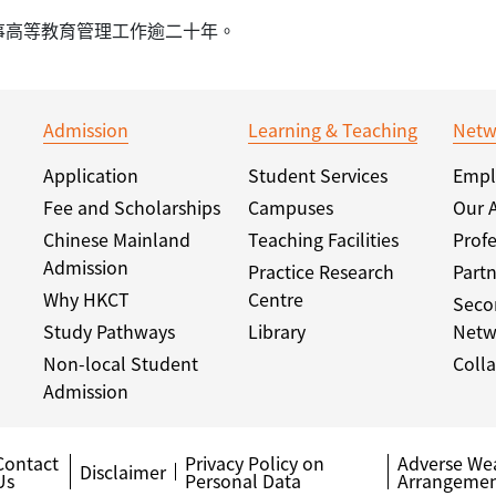
事高等教育管理工作逾二十年。
Admission
Learning & Teaching
Netw
Application
Student Services
Empl
Fee and Scholarships
Campuses
Our 
Chinese Mainland
Teaching Facilities
Profe
Admission
Practice Research
Partn
Why HKCT
Centre
Seco
Study Pathways
Library
Netw
Non-local Student
Colla
Admission
Contact
Privacy Policy on
Adverse We
Disclaimer
Us
Personal Data
Arrangemen