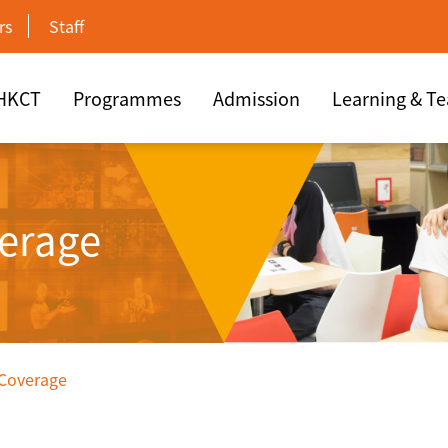
rs
Staff
 HKCT
Programmes
Admission
Learning & T
erage
 Coverage