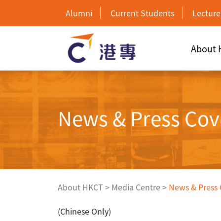
Alumni
Current Students
Lecture
About
News & Press Cov
About HKCT
>
Media Centre
>
News & Press
(Chinese Only)