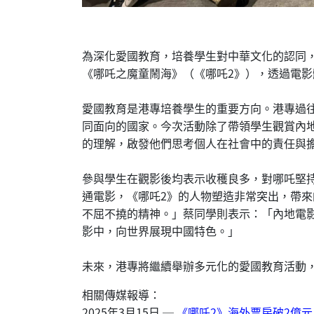
為深化愛國教育，培養學生對中華文化的認同，
《哪吒之魔童鬧海》（《哪吒2》），透過電
愛國教育是港專培養學生的重要方向。港專過
同面向的國家。今次活動除了帶領學生觀賞內
的理解，啟發他們思考個人在社會中的責任與
參與學生在觀影後均表示收穫良多，對哪吒堅
通電影，《哪吒2》的人物塑造非常突出，帶
不屈不撓的精神。」蔡同學則表示：「內地電
影中，向世界展現中國特色。」
未來，港專將繼續舉辦多元化的愛國教育活動
相關傳媒報導：
2025年3月15日 ─
《哪吒2》海外票房破2億