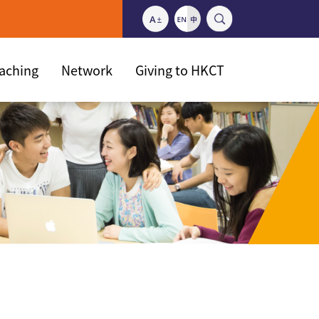
eaching
Network
Giving to HKCT