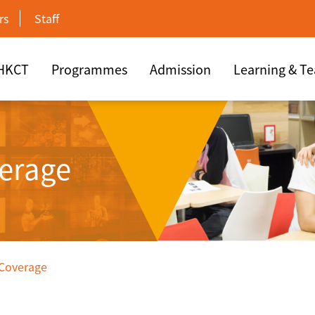
rs
Staff
 HKCT
Programmes
Admission
Learning & T
erage
 Coverage