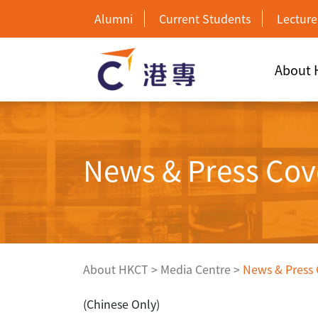
Alumni
Current Students
Lecture
About
News & Press Cov
About HKCT
>
Media Centre
>
News & Press
(Chinese Only)