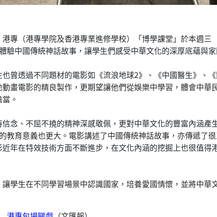
港專（港專學院及香港專業進修學校）「博學課堂」於本週三（3
影體驗中國傳統神話故事，讓學生們感受中華文化的深厚底蘊與
往也曾透過不同題材的電影如《流浪地球2》、《中國醫生》、
地動畫電影的精良製作，更期望讓他們從娛樂中學習，體會中華
擔當。
持信念、不屈不撓的精神深感敬佩，更對中華文化的豐富內涵產
來的教育意義也更大。電影講述了中國傳統神話故事，亦傳遞了
影近年在特效技術方面不斷進步，在文化內涵的挖掘上也很值得
，讓學生在不同學習場景中認識國家，培養愛國情懷，並將中華
元 港專包場睇戲
（文匯報）