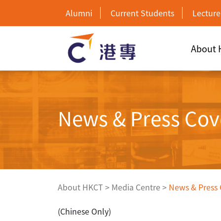
Alumni
Current Students
Lecture
About
News & Press Cov
About HKCT
>
Media Centre
>
News & Press
(Chinese Only)