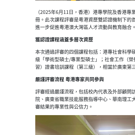
（2025年6月11日，香港）港專學院及香港
冊。此次課程評審是粵港資歷雙認證機制下的
進一步促進粵港澳大灣區人才流動與教育融合
獲認證課程涵蓋多層次資歷
本次通過評審的四個課程包括：港專社會科學
級「學術型碩士/專業型碩士」；社會工作（榮
習）證書培訓課程（第三級），相當於廣東第三
嚴謹評審流程 粵港專家共同參與
評審經過嚴謹流程，包括校內代表及外部顧問
院、廣東省職業技能服務指導中心、華南理工
審結果的專業性與公信力。