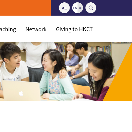
eaching
Network
Giving to HKCT