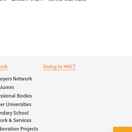
ork
Giving to HKCT
oyers Network
Alumni
ssional Bodies
er Universities
ndary School
ork & Services
boration Projects