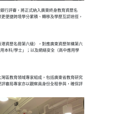
學分銀行評審，將正式納入廣東終身教育資歷名
供更便捷跨境學分累積、轉移及學歷互認途徑，
香港資歷名冊第六級），對應廣東資歷架構第六
用本科/學士」；以及網絡安全（高中應用學
大灣區教育領域專家組成，包括廣東省教育研究
歷評審局專家亦以觀察員身份全程參與，確保評