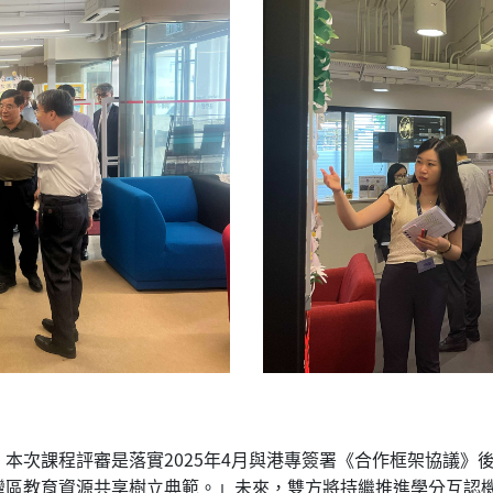
本次課程評審是落實2025年4月與港專簽署《合作框架協議》
灣區教育資源共享樹立典範。」未來，雙方將持繼推進學分互認