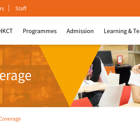
rs
Staff
 HKCT
Programmes
Admission
Learning & T
erage
 Coverage