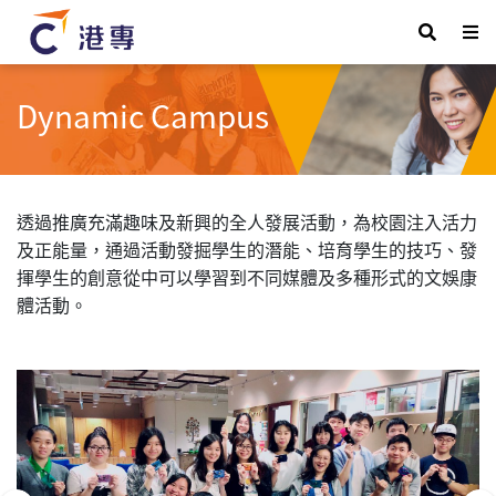
Dynamic Campus
透過推廣充滿趣味及新興的全人發展活動，為校園注入活力
及正能量，通過活動
發掘學生的潛能、培育學生的技巧、發
揮學生的創意
從中
可以學習到不同媒體及多種形式的
文娛康
體
活動
。