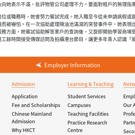
及向她表示不滿，批評物管公司處理不力。要面對租戶的無理指
崗位或職務時，她會努力嘗試完成。她入職至今從未申請病假或
淺而被嚇怕。在一次協助處理隔油池滿瀉的突發事件中，她表現
服務方面，她嘗試協助解答業戶的查詢後，又旋即開始學習商場
用工餘時間接受傳媒訪問及拍攝港台節目，讓更多年青人認識「
Employer Information
Admission
Learning & Teaching
Netw
Application
Student Services
Empl
Fee and Scholarships
Campuses
Our 
Chinese Mainland
Teaching Facilities
Profe
Admission
Practice Research
Partn
Why HKCT
Centre
Seco