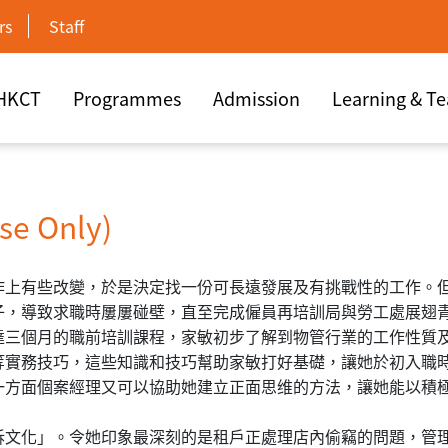
rs
Staff
 HKCT
Programmes
Admission
Learning & T
 Only)
作上有些改變，於是決定找一份可長遠發展及有挑戰性的工作。
子，導致求職時屢屢碰壁，直至完成僱員再培訓局與勞工處展翅
達三個月的職前培訓課程，家敏初步了解到物管行業的工作性質
等實務技巧，這些知識和技巧幫助家敏打好基礎，讓她於初入職
一方面個案經理又可以協助她建立正面思维的方法，讓她能以積
訴文化」。令她印象最深刻的是租戶正處理店內偷竊的問題，管