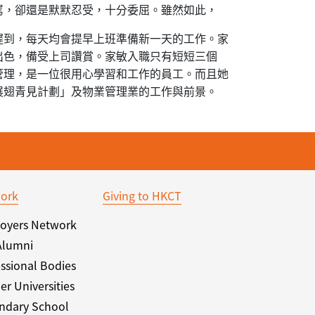
罵，卻還是默默忍受，十分委屈。雖然如此，
遲到，每天均會提早上班準備新一天的工作。家
出色，備受上司讚賞。家敏入職只有短短三個
管理，是一位很用心學習和工作的員工。而且她
展翅青見計劃」及物業管理業的工作與前景。
ork
Giving to HKCT
oyers Network
Alumni
ssional Bodies
er Universities
ndary School