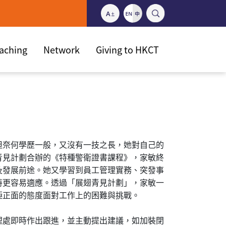
eaching
Network
Giving to HKCT
但奈何學歷一般，又沒有一技之長，她對自己的
青見計劃合辦的《特種警衛證書課程》，家敏終
及發展前途。她又學習到員工管理實務、突發事
時更容易適應。透過「展翅青見計劃」，家敏一
極正面的態度面對工作上的困難與挑戰。
理處即時作出跟進，並主動提出建議，如加裝閉