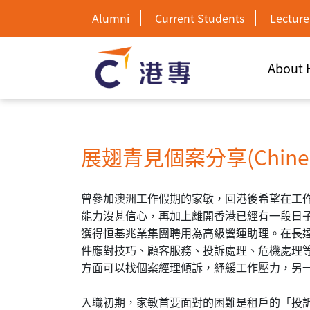
Alumni
Current Students
Lecture
About
展翅青見個案分享(Chinese
曾參加澳洲工作假期的家敏，回港後希望在工
能力沒甚信心，再加上離開香港已經有一段日
獲得恒基兆業集團聘用為高級營運助理。在長
件應對技巧、顧客服務、投訴處理、危機處理
方面可以找個案經理傾訴，紓緩工作壓力，另
入職初期，家敏首要面對的困難是租戶的「投