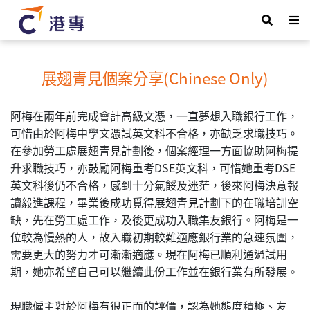
展翅青見個案分享(Chinese Only)
阿梅在兩年前完成會計高級文憑，一直夢想入職銀行工作，
可惜由於阿梅中學文憑試英文科不合格，亦缺乏求職技巧。
在參加勞工處展翅青見計劃後，個案經理一方面協助阿梅提
升求職技巧，亦鼓勵阿梅重考DSE英文科，可惜她重考DSE
英文科後仍不合格，感到十分氣餒及迷茫，後來阿梅決意報
讀毅進課程，畢業後成功覓得展翅青見計劃下的在職培訓空
缺，先在勞工處工作，及後更成功入職集友銀行。阿梅是一
位較為慢熱的人，故入職初期較難適應銀行業的急速氛圍，
需要更大的努力才可漸漸適應。現在阿梅已順利通過試用
期，她亦希望自己可以繼續此份工作並在銀行業有所發展。
現職僱主對於阿梅有很正面的評價，認為她態度積極、友