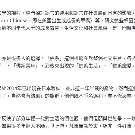
言學的課程，專門探討語言的運用和語言在社會層面具有的影響
n-born Chinese，即在美國出生或成長的華僑）等，研究
解到不同年代人士的成長背景、生活文化和社會風俗，是一門頗
」亦是很多人的選擇。「佛系」這個標籤充斥整個社交平台、各
子」、「佛系青年」，到後來出現的「佛系生活」、「佛系戀愛
於2014年已出現在日本雜誌，並非這一年半載的產物，然而
到了，自然會有結果」的族群，他們既不爭名逐利，亦不修邊幅
中反映了部分年輕一代對生活的價值觀，他們但願與世無爭，一
，如果很多年輕人不願力爭上游，凡事無動於衷，絕非一件好事