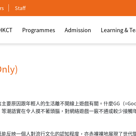
rs
Staff
 HKCT
Programmes
Admission
Learning & T
nly)
因跟年輕人的生活離不開線上遊戲有關。什麼GG（=Good Game
）等潮語實在令人摸不著頭腦，對網絡遊戲一竅不通或較少接觸
既能反映一個人對流行文化的認知程度，亦赤裸裸地展現了世代