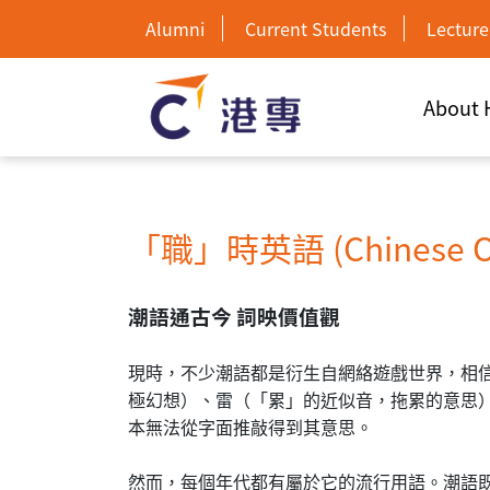
Alumni
Current Students
Lecture
About
「職」時英語 (Chinese O
潮語通古今
詞映價值觀
現時，不少潮語都是衍生自網絡遊戲世界，相信主要原
極幻想）、雷（「累」的近似音，拖累的意思
本無法從字面推敲得到其意思。
然而，每個年代都有屬於它的流行用語。潮語