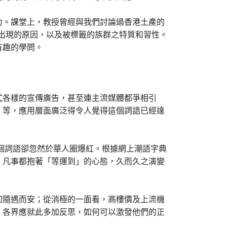
力。課堂上，教授曾經與我們討論過香港土產的
這些標籤出現的原因，以及被標籤的族群之特質和習性。
有趣的學問。
式各樣的宣傳廣告，甚至連主流媒體都爭相引
」等，應用層面廣泛得令人覺得這個詞語已經達
這個詞語卻忽然於華人圈爆紅。根據網上潮語字典
，凡事都抱著「等運到」的心態，久而久之演變
切隨遇而安；從消極的一面看，高樓價及上流機
，各界應就此多加反思，如何可以激發他們的正