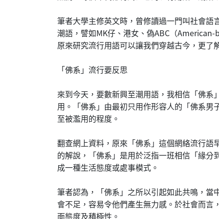
筆者大學主修英文時，曾修讀過一門叫社會語
潮語，譬如MK仔、港女、偽ABC（America
原來研究流行用語可以讓我們穿越古今，更了
「佛系」流行要反思
來到今天，要數新興至潮用語，我相信「佛系
用。「佛系」由最初只用作形容人的「佛系男
至被濫用的程度。
翻查網上資料，原來「佛系」這個網絡流行語早
的解說，「佛系」是用於泛指一班相信「緣分
成一種生活態度或處事模式。
筆者認為，「佛系」之所以引起如此共鳴，當
會不足，容易令他們產生無力感。於社會而言
面態度及積極性。