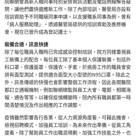
院聯網會為新入職同事特別安排資訊活動及電話熱線解答疑
問，讓他們盡快適應新工作。除了內部培訓，醫管局亦設有
培訓資助予不同職級同事申請。以支援職系同事為例，曾有
「病人服務助理」，透過醫管局提供的培訓資助及進修機
會，現在已晉升成為登記護士。
裝備合適，訊息快捷
除了每位職員入職時已完成感染控制培訓，院方同樣重視員
工裝備上的配合。每位員工除了基本個人保護裝備，包括外
科口罩、保護面罩、保護衣、手套，於病房工作的職員會安
排有面型測試，提供適合面型大小型號的N95口罩。除此之
外，訊息傳遞的快慢也會影響整個工作流程，因此各間醫院
都訂立通報機制，例如聯網總監與員工大會、電郵、相關海
報、通告等等。以確保疫情轉變時，院內所有職員都第一時
間清楚情況及作出相應的工作調整。
疫情雖然影響各行各業，從人力資源角度看，可藉此機會，
檢視招聘模式、加強員工培訓，為未來作出準備。從員工角
度看，除了幫助員工作出職涯規劃，加強工作技能之外，也