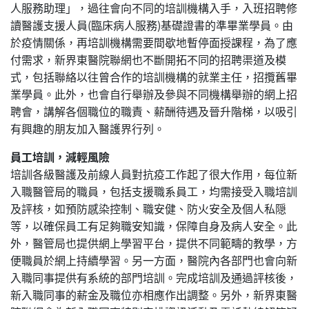
人服務助理」，過往會向不同的培訓機構入手，入班招聘修
讀醫護支援人員(臨床病人服務)基礎證書的準畢業學員。由
於疫情關係，再培訓機構需要間歇地暫停面授課程，為了應
付需求，新界東醫院聯網也不斷開拓不同的招聘渠道及模
式，包括聯絡以往曾合作的培訓機構的就業主任，招攬舊畢
業學員。此外，也會自行舉辦及參與不同機構舉辦的網上招
聘會，講解各個職位的職責、薪酬待遇及晉升階梯，以吸引
有興趣的朋友加入醫護界行列。
員工培訓，減輕風險
培訓各級醫護及前線人員對抗疫工作起了很大作用，每位新
入職醫管局的職員，包括支援職系員工，均需接受入職培訓
及評核，如預防感染控制、職安健、防火安全及個人私隠
等，以確保員工有足夠職安知識，保障自身及病人安全。此
外，醫管局也提供網上學習平台，提供不同範疇的教學，方
便職員於網上持續學習。另一方面，醫院內各部門也會向新
入職同事提供有系統的部門培訓。完成培訓及通過評核後，
新入職同事的薪金及職位亦相應作出調整。另外，新界東醫