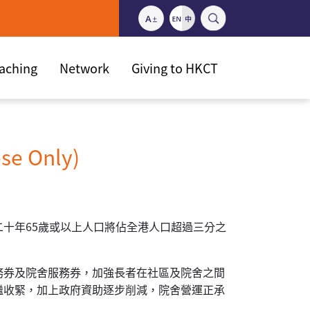
eaching
Network
Giving to HKCT
 Only)
十年65歲或以上人口將佔全港人口超過三分之
務券及院舍服務券，加強長者在社區及院舍之間
繼收緊，加上政府資助逐步削減，院舍營運正承