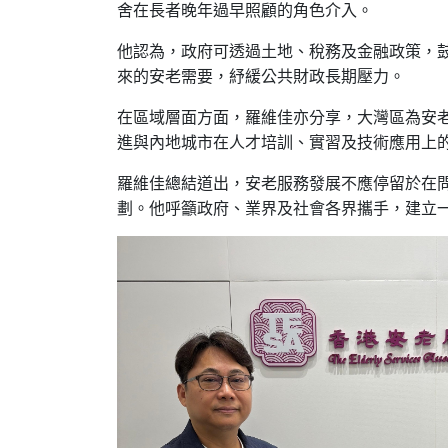
舍在長者晚年過早照顧的角色介入。
他認為，政府可透過土地、稅務及金融政策，
來的安老需要，紓緩公共財政長期壓力。
在區域層面方面，羅維佳亦分享，大灣區為安
進與內地城市在人才培訓、實習及技術應用上
羅維佳總結道出，安老服務發展不應停留於在
劃。他呼籲政府、業界及社會各界攜手，建立