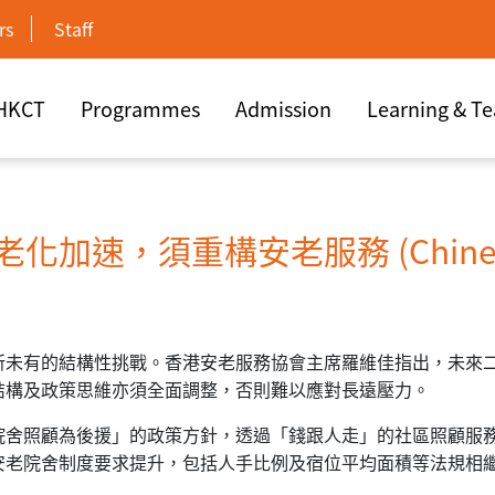
rs
Staff
 HKCT
Programmes
Admission
Learning & T
化加速，須重構安老服務 (Chinese
所未有的結構性挑戰。香港安老服務協會主席羅維佳指出，未來二
結構及政策思維亦須全面調整，否則難以應對長遠壓力。
院舍照顧為後援」的政策方針，透過「錢跟人走」的社區照顧服
安老院舍制度要求提升，包括人手比例及宿位平均面積等法規相