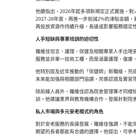
他續指出，2026年起多項新規定正式實施，
2027-28年度，再進一步削減2%的津貼
再投放資源作持續升級，長遠或影響服務穩定
人手短缺與專業培訓的迫切性
羅維佳坦言，護理、保健及相關專業人手出現
服務並非單一技術工種，而是涵蓋護理、復康
他特別提及近年推動的「保健師」新職級，完
未來能加強與相關部門協調，完善認證及實習
除前線人員外，羅維佳認為院舍管理專才同樣
訓。他建議業界與教育機構合作，發展針對院
私人市場與多元安老模式的角色
對於安老服務的長遠發展，羅維佳強調，不能
期望的長者都能有合適的選擇。他提出，可參