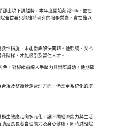
額卻出現下調趨勢，本年度開始削減5%、並在
局。院舍首要只能維持現有的服務質素，實在難以
補救性措施，未能徹底解決問題。他強調，安老
晉升階梯，才能吸引及留住人才。
角色，對紓緩前線人手壓力具實際幫助。他期望
規合規及整體營運管理方面，仍需更系統化的培
服務生態應走向多元化，讓不同經濟能力與生活
有助延長長者自理能力及身心健康，同時減輕院