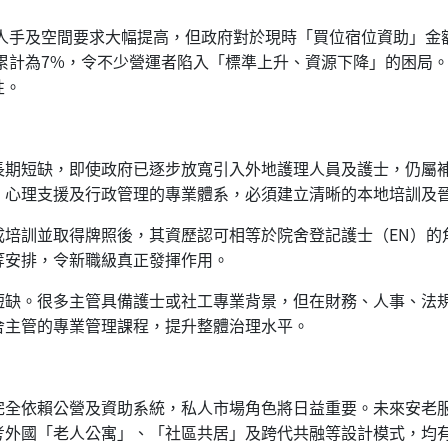
對人手及空間要求大幅提高，但政府對於現時「買位宿位資助」金
金額，累計為7%，令不少營運者陷入「標準上升、資源下降」的困
性。
長期短缺，即使政府已逐步放寬引入外地護理人員及護士，仍屬
、心理支援及行政管理的專業體系，必須建立清晰的本地培訓及
成培訓並取得牌照後，其資歷認可相等於院舍登記護士（EN）的
等安排，令新職級真正發揮作用。
短缺。很多主管具備護士或社工專業背景，但在財務、人事、法
舍主管的專業管理課程，提升整體治理水平。
完全依賴公營及資助系統，私人市場角色將日益重要。未來安老
考外國「老人公寓」、「社區共居」及跨代共融等設計模式，均