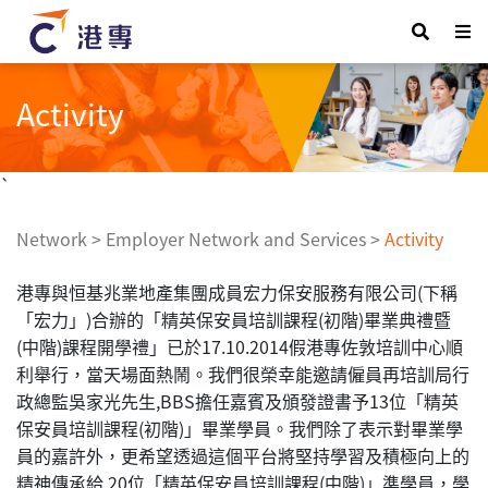
Activity
`
Network
>
Employer Network and Services
>
Activity
港專與恒基兆業地產集團成員宏力保安服務有限公司(下稱
「宏力」)合辦的「精英保安員培訓課程(初階)畢業典禮暨
(中階)課程開學禮」已於17.10.2014假港專佐敦培訓中心順
利舉行，當天場面熱鬧。我們很榮幸能邀請僱員再培訓局行
政總監吳家光先生,BBS擔任嘉賓及頒發證書予13位「精英
保安員培訓課程(初階)」畢業學員。我們除了表示對畢業學
員的嘉許外，更希望透過這個平台將堅持學習及積極向上的
精神傳承給 20位「精英保安員培訓課程(中階)」準學員，學