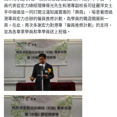
員代表從宏力總經理陳偉光先生和港專副校長司徒麗萍女士
手中接過並一同打開注滿知識寶庫的「典冊」，喻意著透過
港專與宏力合辦的僱員進修計劃，為學員的職涯開展新一
頁。在此，再次多謝宏力對港專「僱員進修計劃」的支持，
並為各畢業學員和準學員送上祝福。