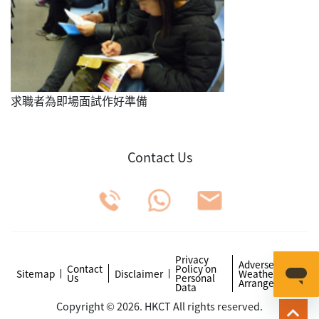
求職者為即場面試作好準備
Contact Us
Privacy
Adverse
Contact
Policy on
Sitemap
Disclaimer
Weather
Us
Personal
Arrangements
Data
Copyright © 2026. HKCT All rights reserved.