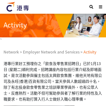
Activity
`
Network
>
Employer Network and Services
>
Activity
港專行業好工預埋你之「飲食及零售業招聘日」已於1月13
日 (星期二)順利完成，招聘講座內容包括行業介紹及即場面
試。是次活動參與僱主包括太興飲食集團、維他天地有限公
司及永旺(香港)百貨有限公司。當天參與人數超過四十名，
除了有志投身飲食零售業之培訓畢業學員外，也有公眾人
士，反應熱烈。活動不但可幫助參與者了解行業的特性及入
職要求，也有助打算入行人士做好入職心理準備。