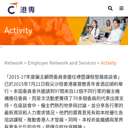
Activity
`
Network
>
Employer Network and Services
>
Activity
「2015-17年度僱主顧問委員會邀任禮暨課程發展座談會」
已於2015年7月21日假尖沙咀香港基督教青年會酒店順利舉
行。本屆委員會共邀請到97間來自11個不同行業的僱主機
構擔任委員，而是次活動更獲得了70多個委員的代表出席支
持。在座談會中，僱主們熱烈地參與討論，並分享各行業的
最新資訊和人力需求情況。他們的寶貴意見有助本校優化各
培訓課程，推動香港人才發展。同時，本校祈能繼續與業界
有更多元化的合作，發揮企校伙伴精神。