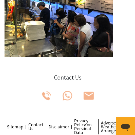
Contact Us
Privacy
Adverse
Contact
Policy on
Sitemap
Disclaimer
Weather
Us
Personal
Arrangements
Data