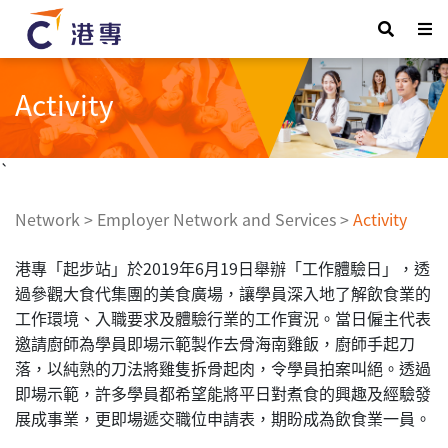
Activity
`
Network
>
Employer Network and Services
>
Activity
港專「起步站」於2019年6月19日舉辦「工作體驗日」，透
過參觀大食代集團的美食廣場，讓學員深入地了解飲食業的
工作環境、入職要求及體驗行業的工作實況。當日僱主代表
邀請廚師為學員即場示範製作去骨海南雞飯，廚師手起刀
落，以純熟的刀法將雞隻拆骨起肉，令學員拍案叫絕。透過
即場示範，許多學員都希望能將平日對煮食的興趣及經驗發
展成事業，更即場遞交職位申請表，期盼成為飲食業一員。